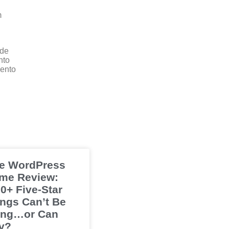
m
 de
nto
mento
e WordPress
me Review:
0+ Five-Star
ings Can’t Be
ng…or Can
y?