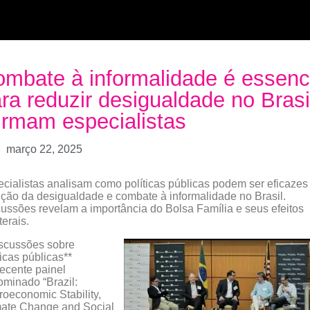
mbate à informalidade é essenc
ra reduzir desigualdade no Brasi
irmam especialistas
março 22, 2025
cialistas analisam como políticas públicas podem ser eficazes
ção da desigualdade e combate à informalidade no Brasil.
ussões revelam a importância do Bolsa Família e seus efeitos
terais.
scussões sobre
ticas públicas**
ecente painel
minado “Brazil:
oeconomic Stability,
mate Change and Social