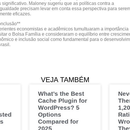
 significativo. Maloney sugeriu que as políticas contra a
gualdade precisam levar em conta essa perspectiva para sere
mente eficazes.
onclusão**
rientes economistas e acadêmicos tumultuaram a importância
sitar o Bolsa Família e consideraram o equilíbrio entre crescime
ômico e inclusão social como fundamental para o desenvolvi
rasil.
VEJA TAMBÉM
What’s the Best
Nev
Cache Plugin for
The
WordPress? 5
1,20
sted
Options
Rat
es
Compared for
Wro
2025
The