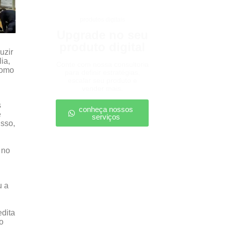
produtos digitais
Upgrade no seu
produto digital
uzir
ia,
Conte com nossa consultoria
como
para definir estratégias,
escalar seu produto e
vender mais.
s
conheça nossos
e
serviços
isso,
 no
u a
edita
o