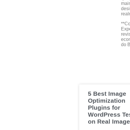
mais
desi
real
**C
Expe
revi
econ
do B
5 Best Image
Optimization
Plugins for
WordPress Te
on Real Imag