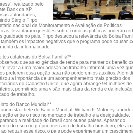
ress”, realizado pelo
ate Bank da XP,
rsas autoridades,
uindo Sérgio Firpo,
etário nacional de Monitoramento e Avaliação de Políticas
icas, levantaram questões sobre como as políticas poderão red
sigualdade no país. Firpo destacou a relevância do Bolsa Famíl
 também os impactos negativos que o programa pode causar, 
mento da informalidade.
eitos colaterais do Bolsa Família**
observou que as exigências de renda para manter os benefício
m levar a uma maior adesão ao trabalho informal, uma vez qu
os preferem essa opção para não perderem os auxílios. Além d
tizou a importância de um acompanhamento mais preciso dos
ficiários do Cadastro Único, que agora abrange 94 milhões de
ileiros, permitindo uma visão mais clara da renda e da inclusão
ado de trabalho.
lato do Banco Mundial**
onomista-chefe do Banco Mundial, William F. Maloney, abordo
elação entre o risco no mercado de trabalho e a desigualdade,
arando a realidade do Brasil com outros países. Apesar do
nto do risco no próprio mercado de trabalho brasileiro, ele acr
 ao reduzir esse risco, o país pode experimentar um cresciment