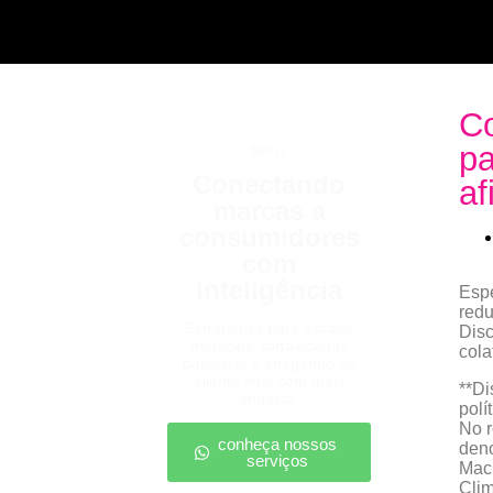
Co
pa
b2b2c
Conectando
af
marcas a
consumidores
com
inteligência
Espe
redu
Estratégias para escalar
Disc
negócios, fortalecendo
cola
parcerias e chegando ao
cliente final com mais
**Di
impacto.
polí
No r
conheça nossos
deno
serviços
Macr
Cli