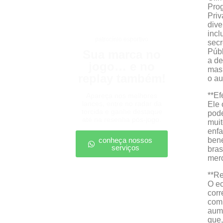
Prog
Priv
dive
incl
patrocínio esportivo
secr
Públ
Sua marca no
a de
jogo… e no
mas
replay também!
o au
**Ef
Apareça nos melhores
lances, entre no radar da
Ele 
torcida e ganhe destaque
pode
até na resenha pós-jogo.
muit
enfa
conheça nossos
bene
serviços
bras
merc
**Re
O ec
corr
comp
aume
que,