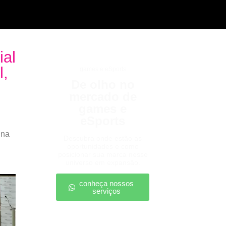
ial
l,
games e eSports
De olho no
mercado de
games e
eSports
 na
Descubra onde estão as
oportunidades e como
posicionar sua marca nesse
universo em expansão.
conheça nossos
serviços