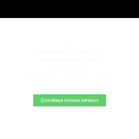
b2b2c
Conectando marcas a
consumidores com
inteligência
Estratégias para escalar negócios, fortalecendo
parcerias e chegando ao cliente final com mais
impacto.
conheça nossos serviços
patrocínio esportivo