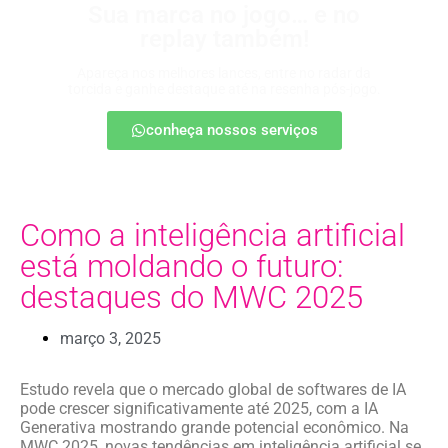
Sua marca no jogo… e no
replay também!
Apareça nos melhores lances, entre no radar da
torcida e ganhe destaque até na resenha pós-jogo.
conheça nossos serviços
Como a inteligência artificial
está moldando o futuro:
destaques do MWC 2025
março 3, 2025
Estudo revela que o mercado global de softwares de IA
pode crescer significativamente até 2025, com a IA
Generativa mostrando grande potencial econômico. Na
MWC 2025, novas tendências em inteligência artificial se