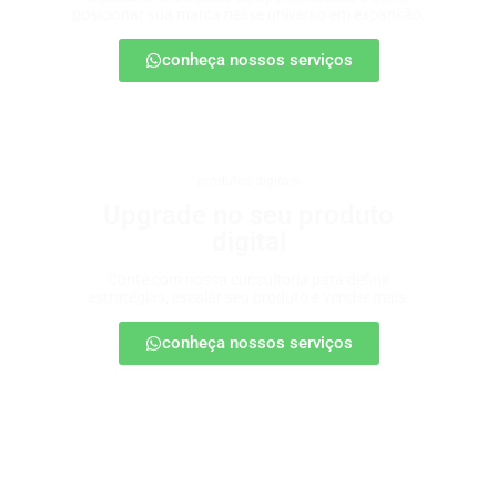
posicionar sua marca nesse universo em expansão.
conheça nossos serviços
produtos digitais
Upgrade no seu produto
digital
Conte com nossa consultoria para definir
estratégias, escalar seu produto e vender mais.
conheça nossos serviços