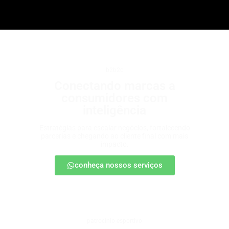
b2b2c
Conectando marcas a
consumidores com
inteligência
Estratégias para escalar negócios, fortalecendo
parcerias e chegando ao cliente final com mais
impacto.
conheça nossos serviços
patrocínio esportivo