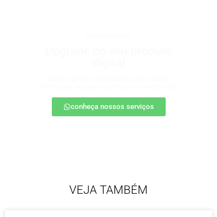
produtos digitais
Upgrade no seu produto
digital
Conte com nossa consultoria para definir
estratégias, escalar seu produto e vender mais.
conheça nossos serviços
VEJA TAMBÉM