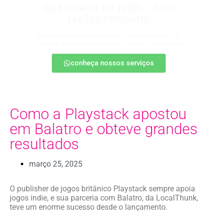
Sua marca no jogo… e no
replay também!
Apareça nos melhores lances, entre no radar da
torcida e ganhe destaque até na resenha pós-jogo.
conheça nossos serviços
Como a Playstack apostou
em Balatro e obteve grandes
resultados
março 25, 2025
O publisher de jogos britânico Playstack sempre apoia
jogos indie, e sua parceria com Balatro, da LocalThunk,
teve um enorme sucesso desde o lançamento.