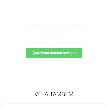
produtos digitais
Upgrade no seu produto
digital
Conte com nossa consultoria para definir
estratégias, escalar seu produto e vender mais.
conheça nossos serviços
VEJA TAMBÉM