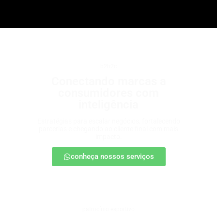
b2b2c
Conectando marcas a
consumidores com
inteligência
Estratégias para escalar negócios, fortalecendo
parcerias e chegando ao cliente final com mais
impacto.
conheça nossos serviços
patrocínio esportivo