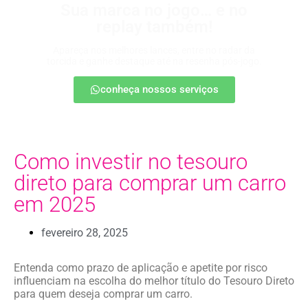
Sua marca no jogo… e no
replay também!
Apareça nos melhores lances, entre no radar da
torcida e ganhe destaque até na resenha pós-jogo.
conheça nossos serviços
Como investir no tesouro
direto para comprar um carro
em 2025
fevereiro 28, 2025
Entenda como prazo de aplicação e apetite por risco
influenciam na escolha do melhor título do Tesouro Direto
para quem deseja comprar um carro.