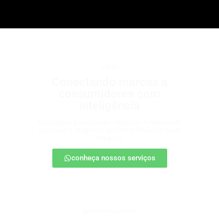
b2b2c
Conectando marcas a
consumidores com
inteligência
Estratégias para escalar negócios, fortalecendo
parcerias e chegando ao cliente final com mais
impacto.
conheça nossos serviços
patrocínio esportivo