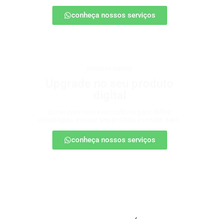
conheça nossos serviços
produtos digitais
Upgrade no seu produto
digital
Conte com nossa consultoria para definir
estratégias, escalar seu produto e vender mais.
conheça nossos serviços