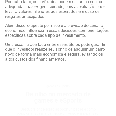
Por outro lado, os prefixados podem ser uma escolha
adequada, mas exigem cuidado, pois a avaliação pode
levar a valores inferiores aos esperados em caso de
resgates antecipados.
Além disso, o apetite por risco e a previsão do cenário
econômico influenciam essas decisões, com orientações
específicas sobre cada tipo de investimento.
Uma escolha acertada entre esses títulos pode garantir
que o investidor realize seu sonho de adquirir um carro
novo de forma mais econômica e segura, evitando os
altos custos dos financiamentos.
games e eSports
De olho no mercado de
games e eSports
Descubra onde estão as oportunidades e como
posicionar sua marca nesse universo em expansão.