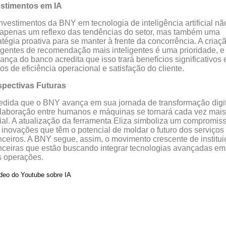
estimentos em IA
nvestimentos da BNY em tecnologia de inteligência artificial nã
apenas um reflexo das tendências do setor, mas também uma
atégia proativa para se manter à frente da concorrência. A criaç
gentes de recomendação mais inteligentes é uma prioridade, e
rança do banco acredita que isso trará benefícios significativos
os de eficiência operacional e satisfação do cliente.
spectivas Futuras
dida que o BNY avança em sua jornada de transformação digit
laboração entre humanos e máquinas se tornará cada vez mais
ial. A atualização da ferramenta Eliza simboliza um compromis
inovações que têm o potencial de moldar o futuro dos serviços
nceiros. A BNY segue, assim, o movimento crescente de institu
nceiras que estão buscando integrar tecnologias avançadas em
s operações.