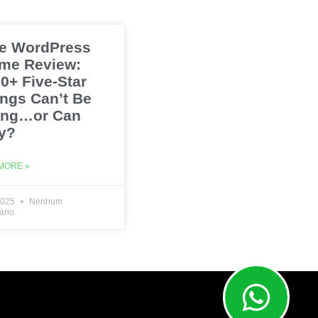
e WordPress
me Review:
0+ Five-Star
ings Can’t Be
ng…or Can
y?
MORE »
2025
Nenhum
ário