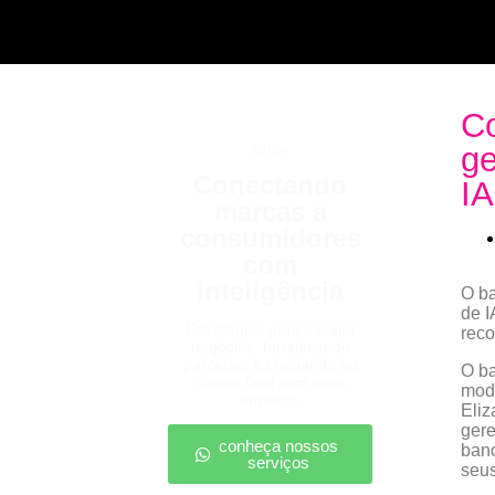
C
ge
b2b2c
Conectando
IA
marcas a
consumidores
com
inteligência
O ba
de I
Estratégias para escalar
reco
negócios, fortalecendo
parcerias e chegando ao
O ba
cliente final com mais
mode
impacto.
Eliz
gere
conheça nossos
banc
serviços
seus