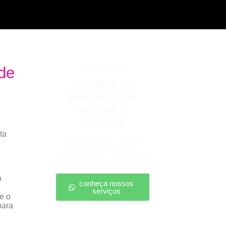
de
games e eSports
De olho no
mercado de
games e
eSports
ta
Descubra onde estão as
oportunidades e como
posicionar sua marca nesse
universo em expansão.
o
conheça nossos
serviços
e o
para