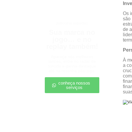
Inv
Os i
são 
patrocínio esportivo
estr
de a
Sua marca no
lide
jogo… e no
term
replay também!
Per
Apareça nos melhores
À me
lances, entre no radar da
a co
torcida e ganhe destaque
cruc
até na resenha pós-jogo.
com 
fina
conheça nossos
fina
serviços
sua