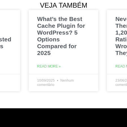
VEJA TAMBÉM
What’s the Best
Nev
Cache Plugin for
The
WordPress? 5
1,20
sted
Options
Rat
es
Compared for
Wro
2025
The
READ MORE »
READ 
10/09/2025
Nenhum
23/06/
comentário
coment