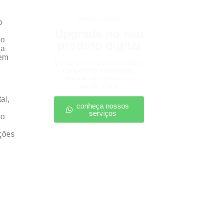
produtos digitais
o
Upgrade no seu
ão
produto digital
 a
 em
Conte com nossa consultoria
para definir estratégias,
escalar seu produto e
vender mais.
al,
conheça nossos
serviços
so
ições