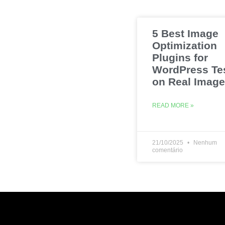
5 Best Image
Optimization
Plugins for
WordPress Te
on Real Imag
READ MORE »
21/10/2025
Nenhum
comentário