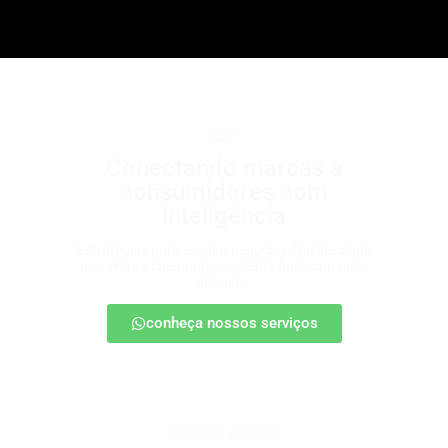
b2b2c
Conectando marcas a
consumidores com
inteligência
Estratégias para escalar negócios, fortalecendo
parcerias e chegando ao cliente final com mais
impacto.
conheça nossos serviços
patrocínio esportivo