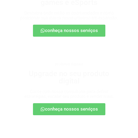
games e eSports
Descubra onde estão as oportunidades e como
posicionar sua marca nesse universo em expansão.
conheça nossos serviços
produtos digitais
Upgrade no seu produto
digital
Conte com nossa consultoria para definir
estratégias, escalar seu produto e vender mais.
conheça nossos serviços