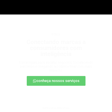
b2b2c
Conectando marcas a
consumidores com
inteligência
Estratégias para escalar negócios, fortalecendo
parcerias e chegando ao cliente final com mais
impacto.
conheça nossos serviços
patrocínio esportivo