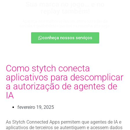
Sua marca no jogo… e no
replay também!
Apareça nos melhores lances, entre no radar da
torcida e ganhe destaque até na resenha pós-jogo.
conheça nossos serviços
Como stytch conecta
aplicativos para descomplicar
a autorização de agentes de
IA
fevereiro 19, 2025
As Stytch Connected Apps permitem que agentes de IA e
aplicativos de terceiros se autentiquem e acessem dados