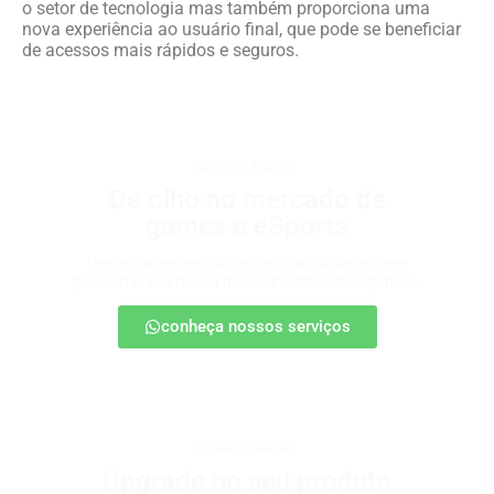
o setor de tecnologia mas também proporciona uma
nova experiência ao usuário final, que pode se beneficiar
de acessos mais rápidos e seguros.
games e eSports
De olho no mercado de
games e eSports
Descubra onde estão as oportunidades e como
posicionar sua marca nesse universo em expansão.
conheça nossos serviços
produtos digitais
Upgrade no seu produto