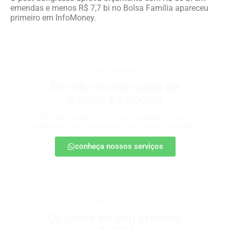
emendas e menos R$ 7,7 bi no Bolsa Família apareceu
primeiro em InfoMoney.
games e eSports
De olho no mercado de
games e eSports
Descubra onde estão as oportunidades e como
posicionar sua marca nesse universo em expansão.
conheça nossos serviços
produtos digitais
Upgrade no seu produto