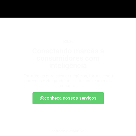
b2b2c
Conectando marcas a
consumidores com
inteligência
Estratégias para escalar negócios, fortalecendo
parcerias e chegando ao cliente final com mais
impacto.
conheça nossos serviços
patrocínio esportivo