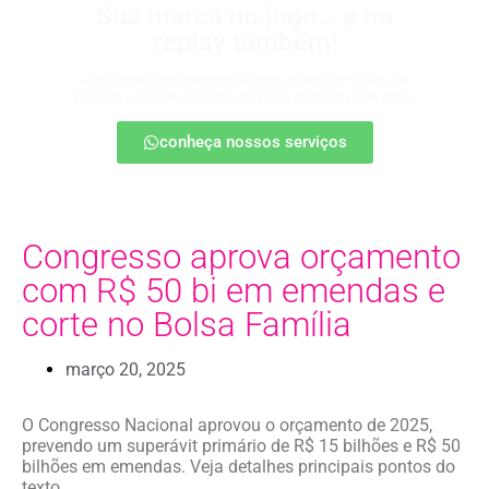
Sua marca no jogo… e no
replay também!
Apareça nos melhores lances, entre no radar da
torcida e ganhe destaque até na resenha pós-jogo.
conheça nossos serviços
Congresso aprova orçamento
com R$ 50 bi em emendas e
corte no Bolsa Família
março 20, 2025
O Congresso Nacional aprovou o orçamento de 2025,
prevendo um superávit primário de R$ 15 bilhões e R$ 50
bilhões em emendas. Veja detalhes principais pontos do
texto.