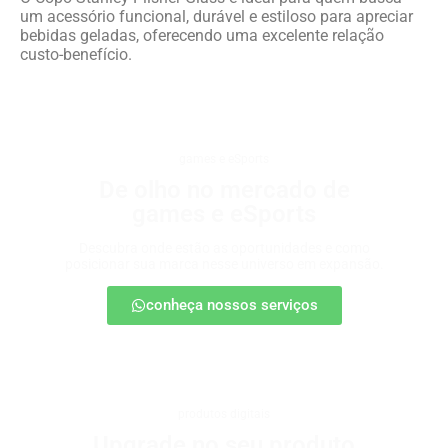
um acessório funcional, durável e estiloso para apreciar
bebidas geladas, oferecendo uma excelente relação
custo-benefício.
games e eSports
De olho no mercado de
games e eSports
Descubra onde estão as oportunidades e como
posicionar sua marca nesse universo em expansão.
conheça nossos serviços
produtos digitais
Upgrade no seu produto