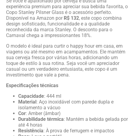
Se você é apaixonado por cerveja e busca uma
experiência premium para apreciar sua bebida favorita, o
Copo Stanley Pilsner Glass é o acessório perfeito.
Disponível na Amazon por
R$ 132
, este copo combina
design sofisticado, funcionalidade e a qualidade
reconhecida da marca Stanley. O desconto para o
Carnaval chega a impressionantes 18%.
O modelo é ideal para curtir o happy hour em casa, em
viagens ou até mesmo em acampamentos. Ele mantém
sua cerveja fresca por várias horas, adicionando um
toque de estilo à sua rotina. Seja você um apreciador
casual ou um verdadeiro entusiasta, este copo é um
investimento que vale a pena.
Especificações técnicas
Capacidade
: 444 ml
Material
: Aço inoxidável com parede dupla e
isolamento a vácuo
Cor
: Amber (âmbar)
Durabilidade térmica
: Mantém a bebida gelada por
até 4 horas
Resistência
: À prova de ferrugem e impactos