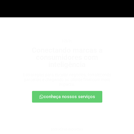
b2b2c
Conectando marcas a
consumidores com
inteligência
Estratégias para escalar negócios, fortalecendo
parcerias e chegando ao cliente final com mais
impacto.
conheça nossos serviços
patrocínio esportivo