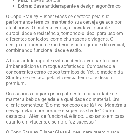
Peso
: Leve e portátil
Extras
: Base antiderrapante e design ergonômico
O Copo Stanley Pilsner Glass se destaca pela sua
performance térmica, mantendo sua cerveja gelada por
até 4 horas. O material em aço inoxidável garante
durabilidade e resistência, tornando-o ideal para uso em
diferentes contextos, como churrascos e viagens. O
design ergonômico e moderno é outro grande diferencial,
combinando funcionalidade e estilo.
A base antiderrapante evita acidentes, enquanto a cor
âmbar adiciona um toque sofisticado. Comparado a
concorrentes como copos térmicos da Yeti, o modelo da
Stanley se destaca pela eficiência térmica e design
premium.
Os usuários elogiam principalmente a capacidade de
manter a bebida gelada e a qualidade do material. Um
cliente comentou: “É o melhor copo que já tive! Mantém a
cerveja gelada por horas e é super resistente.” Outro
destacou: “Além de funcional, é lindo. Uso tanto em casa
quanto em viagens, e sempre faz sucesso.”
O Copo Stanley Pilsner Glass é ideal para quem busca