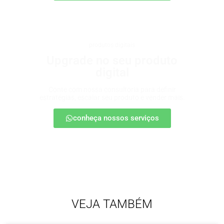
produtos digitais
Upgrade no seu produto
digital
Conte com nossa consultoria para definir
estratégias, escalar seu produto e vender mais.
conheça nossos serviços
VEJA TAMBÉM