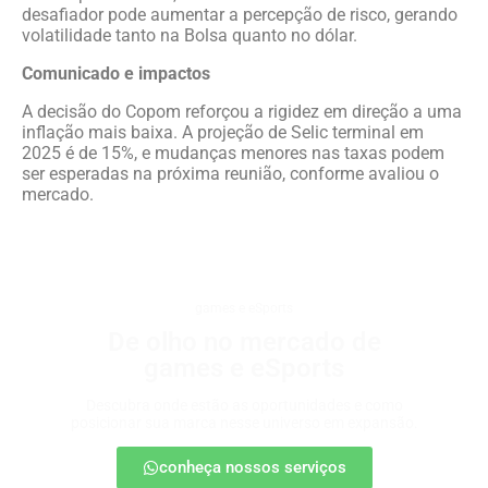
desafiador pode aumentar a percepção de risco, gerando
volatilidade tanto na Bolsa quanto no dólar.
Comunicado e impactos
A decisão do Copom reforçou a rigidez em direção a uma
inflação mais baixa. A projeção de Selic terminal em
2025 é de 15%, e mudanças menores nas taxas podem
ser esperadas na próxima reunião, conforme avaliou o
mercado.
games e eSports
De olho no mercado de
games e eSports
Descubra onde estão as oportunidades e como
posicionar sua marca nesse universo em expansão.
conheça nossos serviços