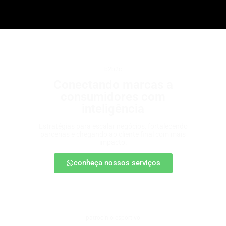
b2b2c
Conectando marcas a
consumidores com
inteligência
Estratégias para escalar negócios, fortalecendo
parcerias e chegando ao cliente final com mais
impacto.
conheça nossos serviços
patrocínio esportivo