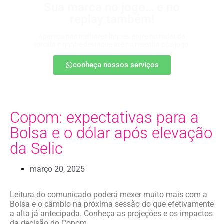
Sua marca no jogo… e no
replay também!
Apareça nos melhores lances, entre no radar da
torcida e ganhe destaque até na resenha pós-jogo.
conheça nossos serviços
Copom: expectativas para a
Bolsa e o dólar após elevação
da Selic
março 20, 2025
Leitura do comunicado poderá mexer muito mais com a
Bolsa e o câmbio na próxima sessão do que efetivamente
a alta já antecipada. Conheça as projeções e os impactos
da decisão do Copom.