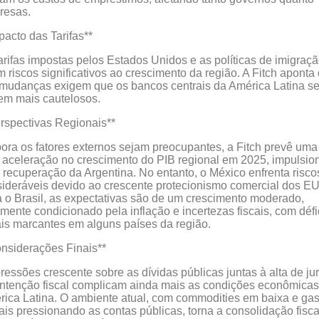
resas.
pacto das Tarifas**
arifas impostas pelos Estados Unidos e as políticas de imigraç
m riscos significativos ao crescimento da região. A Fitch aponta
 mudanças exigem que os bancos centrais da América Latina s
em mais cautelosos.
rspectivas Regionais**
ra os fatores externos sejam preocupantes, a Fitch prevê uma
 aceleração no crescimento do PIB regional em 2025, impulsi
 recuperação da Argentina. No entanto, o México enfrenta risco
ideráveis devido ao crescente protecionismo comercial dos E
 o Brasil, as expectativas são de um crescimento moderado,
emente condicionado pela inflação e incertezas fiscais, com défi
ais marcantes em alguns países da região.
nsiderações Finais**
ressões crescente sobre as dívidas públicas juntas à alta de ju
ntenção fiscal complicam ainda mais as condições econômicas
ica Latina. O ambiente atual, com commodities em baixa e gas
ais pressionando as contas públicas, torna a consolidação fisc