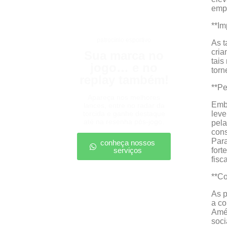
emp
**Im
patrocínio esportivo
As t
cria
Sua marca no
tais
jogo… e no
torn
replay também!
**Pe
Apareça nos melhores
Embo
lances, entre no radar da
torcida e ganhe destaque
leve
até na resenha pós-jogo.
pela
cons
Para
conheça nossos
serviços
fort
fisc
**Co
As p
a co
Amér
soci