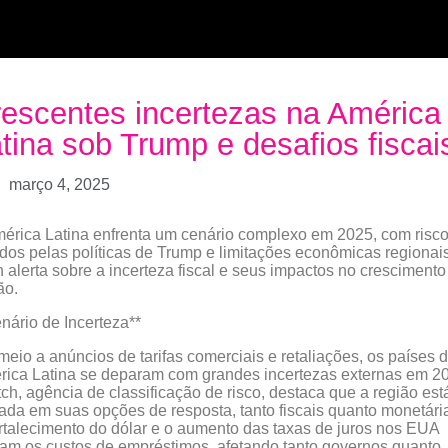
escentes incertezas na América
tina sob Trump e desafios fiscai
março 4, 2025
érica Latina enfrenta um cenário complexo em 2025, com risc
idos pelas políticas de Trump e limitações econômicas regionais
h alerta sobre a incerteza fiscal e seus impactos no crescimento
ão.
nário de Incerteza**
eio a anúncios de tarifas comerciais e retaliações, os países 
ica Latina se deparam com grandes incertezas externas em 2
tch, agência de classificação de risco, destaca que a região est
tada em suas opções de resposta, tanto fiscais quanto monetári
rtalecimento do dólar e o aumento das taxas de juros nos EUA
am os custos de empréstimos, afetando tanto governos quanto