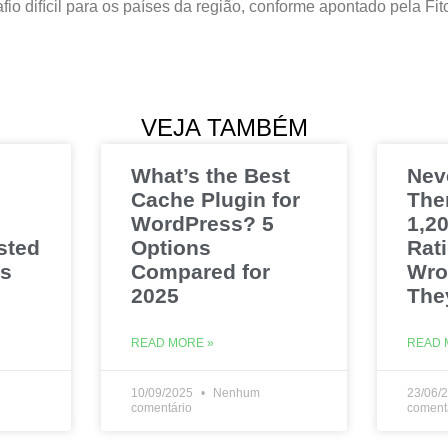
fio difícil para os países da região, conforme apontado pela Fit
VEJA TAMBÉM
What’s the Best
Nev
Cache Plugin for
The
WordPress? 5
1,20
sted
Options
Rat
es
Compared for
Wro
2025
The
READ MORE »
READ 
10/09/2025
Nenhum
23/06/
comentário
coment