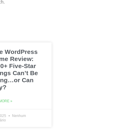
ch.
e WordPress
me Review:
0+ Five-Star
ings Can’t Be
ng…or Can
y?
MORE »
2025
Nenhum
ário