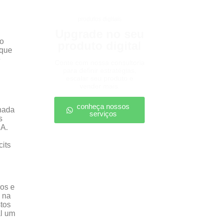
produtos digitais
Upgrade no seu
ão
produto digital
 que
e
Conte com nossa consultoria
para definir estratégias,
escalar seu produto e
vender mais.
conheça nossos
onada
serviços
s
UA.
cits
ros e
 na
tos
al um