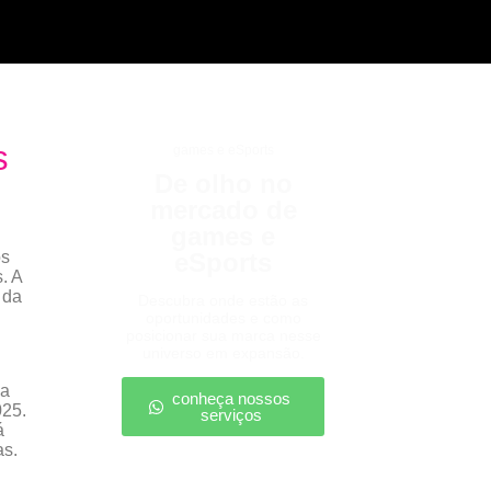
s
games e eSports
De olho no
mercado de
games e
os
eSports
. A
 da
Descubra onde estão as
oportunidades e como
posicionar sua marca nesse
universo em expansão.
da
conheça nossos
025.
serviços
á
as.