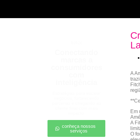
Cr
La
b2b2c
Conectando
marcas a
consumidores
com
A Am
traz
inteligência
Fitc
regi
Estratégias para escalar
negócios, fortalecendo
**Ce
parcerias e chegando ao
cliente final com mais
Em m
impacto.
Amér
A Fi
conheça nossos
limi
serviços
O fo
elev