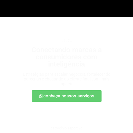
b2b2c
Conectando marcas a
consumidores com
inteligência
Estratégias para escalar negócios, fortalecendo
parcerias e chegando ao cliente final com mais
impacto.
conheça nossos serviços
patrocínio esportivo