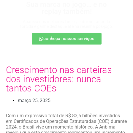
Sua marca no jogo… e no
replay também!
Apareça nos melhores lances, entre no radar da
torcida e ganhe destaque até na resenha pós-jogo.
conheça nossos serviços
Crescimento nas carteiras
dos investidores: nunca
tantos COEs
março 25, 2025
Com um expressivo total de R$ 83,6 bilhões investidos
em Certificados de Operações Estruturadas (COE) durante
2024, o Brasil vive um momento histórico. A Anbima
revelou que este crescimento representou um incremento