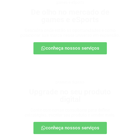
games e eSports
De olho no mercado de
games e eSports
Descubra onde estão as oportunidades e como
posicionar sua marca nesse universo em expansão.
conheça nossos serviços
produtos digitais
Upgrade no seu produto
digital
Conte com nossa consultoria para definir
estratégias, escalar seu produto e vender mais.
conheça nossos serviços