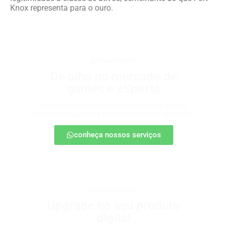
Knox representa para o ouro.
games e eSports
De olho no mercado de
games e eSports
Descubra onde estão as oportunidades e como
posicionar sua marca nesse universo em expansão.
conheça nossos serviços
produtos digitais
Upgrade no seu produto
digital