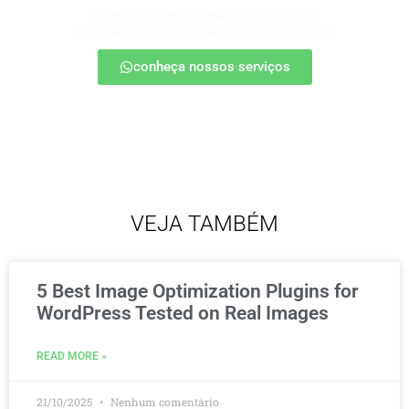
Conte com nossa consultoria para definir
estratégias, escalar seu produto e vender mais.
conheça nossos serviços
VEJA TAMBÉM
5 Best Image Optimization Plugins for
WordPress Tested on Real Images
READ MORE »
21/10/2025
Nenhum comentário