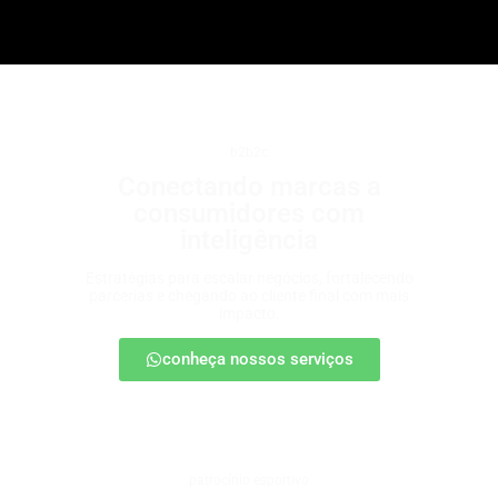
b2b2c
Conectando marcas a
consumidores com
inteligência
Estratégias para escalar negócios, fortalecendo
parcerias e chegando ao cliente final com mais
impacto.
conheça nossos serviços
patrocínio esportivo