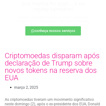
Sua marca no jogo… e no
replay também!
Apareça nos melhores lances, entre no radar da
torcida e ganhe destaque até na resenha pós-jogo.
conheça nossos serviços
Criptomoedas disparam após
declaração de Trump sobre
novos tokens na reserva dos
EUA
março 2, 2025
As criptomoedas tiveram um movimento significativo
neste domingo (2), após o ex-presidente dos EUA, Donald