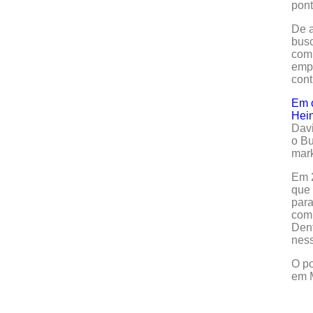
pont
De a
busc
comp
emp
cont
Em o
Hein
Davi
o Bu
mark
Em 2
que 
para
comu
Den
ness
O po
em 