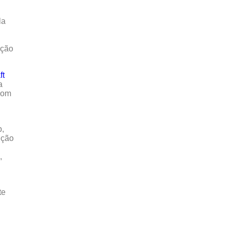
la
ação
ft
a
com
p,
ição
,
te