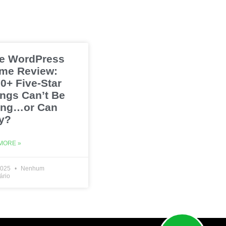
e WordPress
me Review:
0+ Five-Star
ings Can’t Be
ng…or Can
y?
MORE »
2025
Nenhum
ário