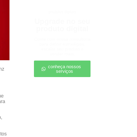
produtos digitais
Upgrade no seu
produto digital
Conte com nossa consultoria
para definir estratégias,
escalar seu produto e
vender mais.
conheça nossos
nz
serviços
ue
ara
,
etos