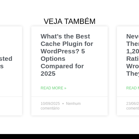
VEJA TAMBÉM
What’s the Best
Nev
Cache Plugin for
The
WordPress? 5
1,20
sted
Options
Rat
es
Compared for
Wro
2025
The
READ MORE »
READ 
10/09/2025
Nenhum
23/06/
comentário
coment