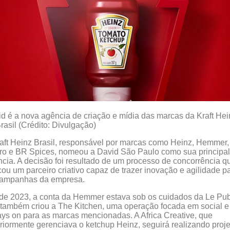
d é a nova agência de criação e mídia das marcas da Kraft Hei
rasil (Crédito: Divulgação)
aft Heinz Brasil, responsável por marcas como Heinz, Hemmer,
o e BR Spices, nomeou a David São Paulo como sua principal
cia. A decisão foi resultado de um processo de concorrência q
ou um parceiro criativo capaz de trazer inovação e agilidade p
campanhas da empresa.
e 2023, a conta da Hemmer estava sob os cuidados da Le Pub
também criou a The Kitchen, uma operação focada em social e
ys on para as marcas mencionadas. A Africa Creative, que
riormente gerenciava o ketchup Heinz, seguirá realizando proj