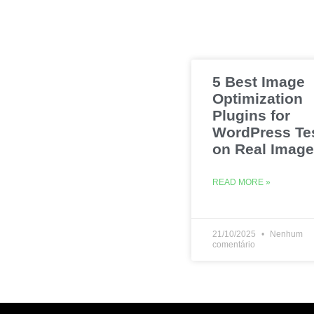
5 Best Image
Optimization
Plugins for
WordPress Te
on Real Imag
READ MORE »
21/10/2025
Nenhum
comentário