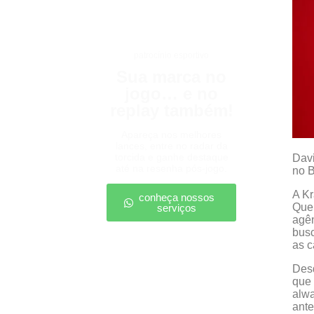
patrocínio esportivo
Sua marca no
jogo… e no
replay também!
Apareça nos melhores
lances, entre no radar da
torcida e ganhe destaque
Davi
até na resenha pós-jogo.
no B
A Kr
conheça nossos
Quer
serviços
agên
busc
as 
Desd
que 
alwa
ante