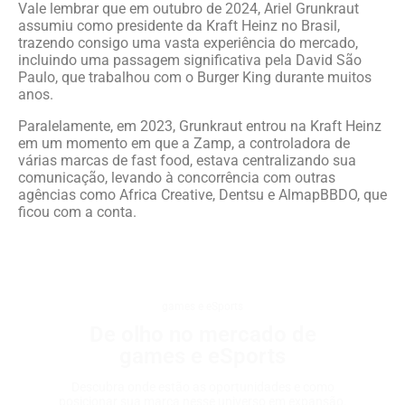
Vale lembrar que em outubro de 2024, Ariel Grunkraut
assumiu como presidente da Kraft Heinz no Brasil,
trazendo consigo uma vasta experiência do mercado,
incluindo uma passagem significativa pela David São
Paulo, que trabalhou com o Burger King durante muitos
anos.
Paralelamente, em 2023, Grunkraut entrou na Kraft Heinz
em um momento em que a Zamp, a controladora de
várias marcas de fast food, estava centralizando sua
comunicação, levando à concorrência com outras
agências como Africa Creative, Dentsu e AlmapBBDO, que
ficou com a conta.
games e eSports
De olho no mercado de
games e eSports
Descubra onde estão as oportunidades e como
posicionar sua marca nesse universo em expansão.