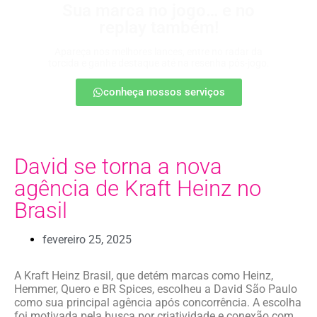
Sua marca no jogo… e no
replay também!
Apareça nos melhores lances, entre no radar da
torcida e ganhe destaque até na resenha pós-jogo.
conheça nossos serviços
David se torna a nova
agência de Kraft Heinz no
Brasil
fevereiro 25, 2025
A Kraft Heinz Brasil, que detém marcas como Heinz,
Hemmer, Quero e BR Spices, escolheu a David São Paulo
como sua principal agência após concorrência. A escolha
foi motivada pela busca por criatividade e conexão com