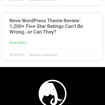
Neve WordPress Theme Review:
1,200+ Five-Star Ratings Can’t Be
Wrong…or Can They?
READ MORE »
23/06/2025
Nenhum comentário