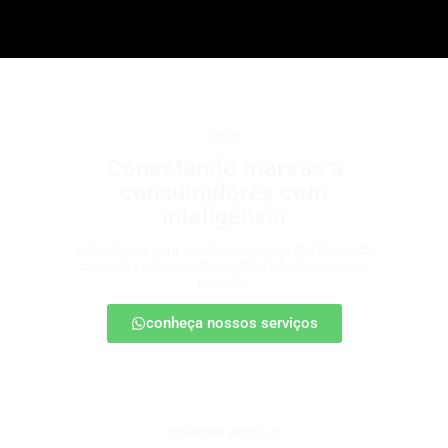
b2b2c
Conectando marcas a
consumidores com
inteligência
Estratégias para escalar negócios, fortalecendo
parcerias e chegando ao cliente final com mais
impacto.
conheça nossos serviços
patrocínio esportivo