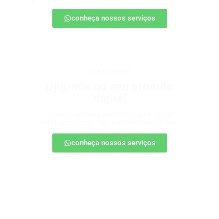
conheça nossos serviços
produtos digitais
Upgrade no seu produto
digital
Conte com nossa consultoria para definir
estratégias, escalar seu produto e vender mais.
conheça nossos serviços