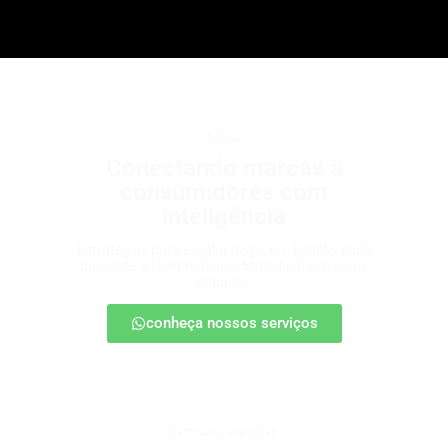
b2b2c
Conectando marcas a
consumidores com
inteligência
Estratégias para escalar negócios, fortalecendo
parcerias e chegando ao cliente final com mais
impacto.
conheça nossos serviços
patrocínio esportivo