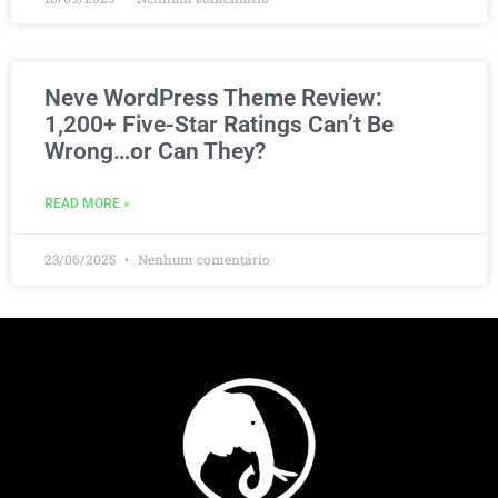
Neve WordPress Theme Review:
1,200+ Five-Star Ratings Can’t Be
Wrong…or Can They?
READ MORE »
23/06/2025
Nenhum comentário