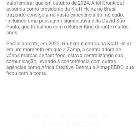
Vale lembrar que em outubro de 2024, Ariel Grunkraut
assumiu como presidente da Kraft Heinz no Brasil,
trazendo consigo uma vasta experiência do mercado,
incluindo uma passagem significativa pela David São
Paulo, que trabalhou com o Burger King durante muitos
anos.
Paralelamente, em 2023, Grunkraut entrou na Kraft Heinz
em um momento em que a Zamp, a controladora de
várias marcas de fast food, estava centralizando sua
comunicação, levando à concorrência com outras
agências como Africa Creative, Dentsu e AlmapBBDO, que
ficou com a conta.
games e eSports
De olho no mercado de
games e eSports
Descubra onde estão as oportunidades e como
posicionar sua marca nesse universo em expansão.