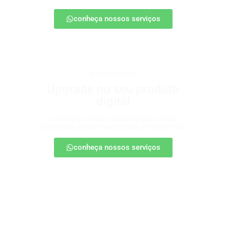
conheça nossos serviços
produtos digitais
Upgrade no seu produto
digital
Conte com nossa consultoria para definir
estratégias, escalar seu produto e vender mais.
conheça nossos serviços