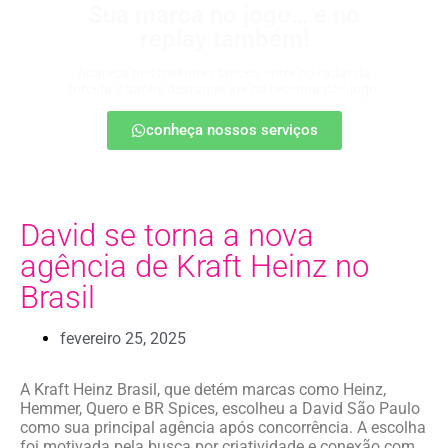
Sua marca no jogo… e no
replay também!
Apareça nos melhores lances, entre no radar da
torcida e ganhe destaque até na resenha pós-jogo.
conheça nossos serviços
David se torna a nova
agência de Kraft Heinz no
Brasil
fevereiro 25, 2025
A Kraft Heinz Brasil, que detém marcas como Heinz,
Hemmer, Quero e BR Spices, escolheu a David São Paulo
como sua principal agência após concorrência. A escolha
foi motivada pela busca por criatividade e conexão com