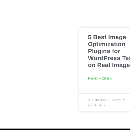
5 Best Image
Optimization
Plugins for
WordPress Te
on Real Imag
READ MORE »
21/10/2025
Nenhum
comentário