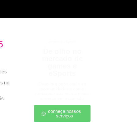
5
games e eSports
De olho no
mercado de
games e
des
eSports
as no
Descubra onde estão as
oportunidades e como
posicionar sua marca nesse
ós
universo em expansão.
.
conheça nossos
serviços