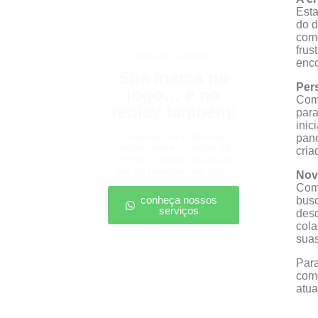
Esta
do d
como
frus
patrocínio esportivo
enco
Sua marca no
Pers
jogo… e no
Com 
replay também!
para
inic
Apareça nos melhores
pano
lances, entre no radar da
cria
torcida e ganhe destaque
até na resenha pós-jogo.
Nova
Com
conheça nossos
busc
serviços
desd
cola
suas
Para
como
atua