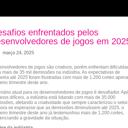
safios enfrentados pelos
senvolvedores de jogos em 202
março 24, 2025
nvolvedores de jogos são criativos, porém enfrentam dificulda
 mais de 35 mil demissões na indústria. As expectativas de
oria até 2025 foram frustradas com mais de 1.200 cortes apen
eiro trimestre deste ano.
nário atual para os desenvolvedores de jogos é desafiador. Ap
anos difíceis, a indústria está lidando com mais de 35.000
ssões, afetando a criatividade que sempre caracterizou o setor
ra se esperasse que as demissões diminuíssem até 2025, o
eiro trimestre deste ano já testemunhou mais de 1.200 cortes,
enciando a gravidade da situação.
ise da indústria