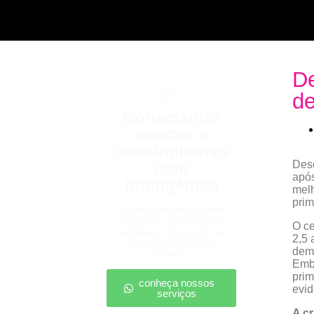
De
de
b2b2c
Conectando
marcas a
consumidores
com
Dese
após
inteligência
melh
prim
Estratégias para escalar
negócios, fortalecendo
O ce
parcerias e chegando ao
2,5 
cliente final com mais
demi
impacto.
Embo
prim
conheça nossos
evid
serviços
A cr