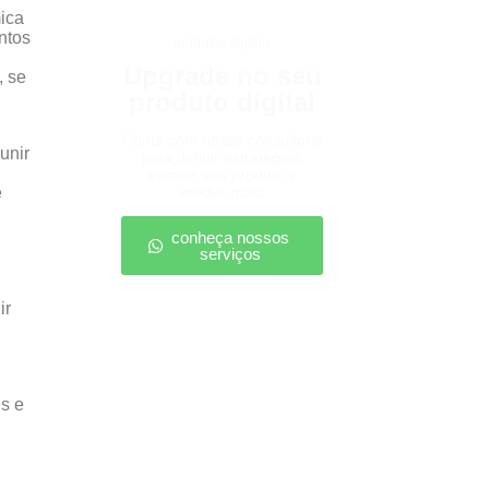
ica
ntos
produtos digitais
Upgrade no seu
, se
produto digital
Conte com nossa consultoria
unir
para definir estratégias,
escalar seu produto e
e
vender mais.
conheça nossos
serviços
ir
s e