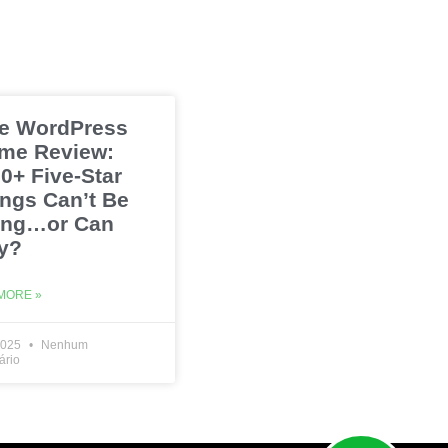
e WordPress
me Review:
0+ Five-Star
ings Can’t Be
ng…or Can
y?
MORE »
2025
Nenhum
ário