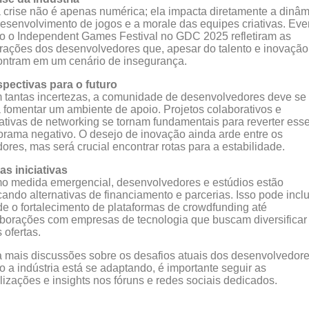
 crise não é apenas numérica; ela impacta diretamente a dinâm
esenvolvimento de jogos e a morale das equipes criativas. Eve
 o Independent Games Festival no GDC 2025 refletiram as
trações dos desenvolvedores que, apesar do talento e inovação
ntram em um cenário de insegurança.
pectivas para o futuro
tantas incertezas, a comunidade de desenvolvedores deve se 
 fomentar um ambiente de apoio. Projetos colaborativos e
iativas de networking se tornam fundamentais para reverter ess
rama negativo. O desejo de inovação ainda arde entre os
dores, mas será crucial encontrar rotas para a estabilidade.
s iniciativas
o medida emergencial, desenvolvedores e estúdios estão
ando alternativas de financiamento e parcerias. Isso pode inclu
e o fortalecimento de plataformas de crowdfunding até
borações com empresas de tecnologia que buscam diversificar
 ofertas.
 mais discussões sobre os desafios atuais dos desenvolvedore
 a indústria está se adaptando, é importante seguir as
lizações e insights nos fóruns e redes sociais dedicados.