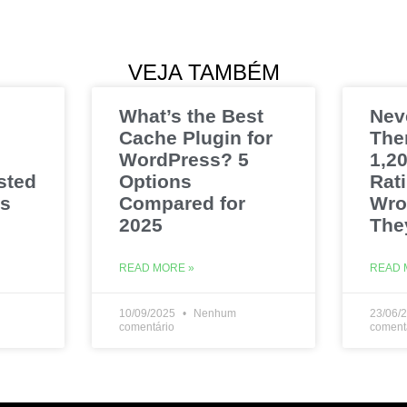
VEJA TAMBÉM
What’s the Best
Nev
Cache Plugin for
The
WordPress? 5
1,20
sted
Options
Rat
es
Compared for
Wro
2025
The
READ MORE »
READ 
10/09/2025
Nenhum
23/06/
comentário
coment