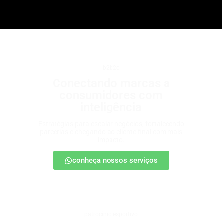
b2b2c
Conectando marcas a
consumidores com
inteligência
Estratégias para escalar negócios, fortalecendo
parcerias e chegando ao cliente final com mais
impacto.
conheça nossos serviços
patrocínio esportivo