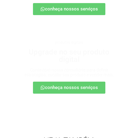
conheça nossos serviços
produtos digitais
Upgrade no seu produto
digital
Conte com nossa consultoria para definir
estratégias, escalar seu produto e vender mais.
conheça nossos serviços