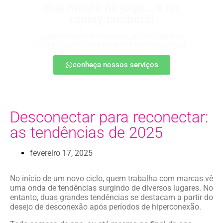
Sua marca no jogo… e no
replay também!
Apareça nos melhores lances, entre no radar da
torcida e ganhe destaque até na resenha pós-jogo.
conheça nossos serviços
Desconectar para reconectar:
as tendências de 2025
fevereiro 17, 2025
No início de um novo ciclo, quem trabalha com marcas vê
uma onda de tendências surgindo de diversos lugares. No
entanto, duas grandes tendências se destacam a partir do
desejo de desconexão após períodos de hiperconexão.