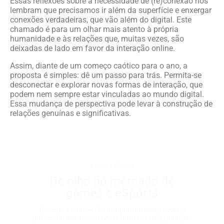
Essas reflexões sobre a necessidade de (re)conexão nos
lembram que precisamos ir além da superfície e enxergar
conexões verdadeiras, que vão além do digital. Este
chamado é para um olhar mais atento à própria
humanidade e às relações que, muitas vezes, são
deixadas de lado em favor da interação online.
Assim, diante de um começo caótico para o ano, a
proposta é simples: dê um passo para trás. Permita-se
desconectar e explorar novas formas de interação, que
podem nem sempre estar vinculadas ao mundo digital.
Essa mudança de perspectiva pode levar à construção de
relações genuínas e significativas.
games e eSports
De olho no mercado de
games e eSports
Descubra onde estão as oportunidades e como
posicionar sua marca nesse universo em expansão.