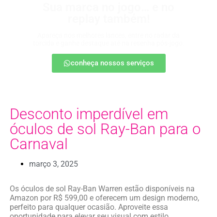
Sua marca no jogo… e no
replay também!
Apareça nos melhores lances, entre no radar da
torcida e ganhe destaque até na resenha pós-jogo.
conheça nossos serviços
Desconto imperdível em
óculos de sol Ray-Ban para o
Carnaval
março 3, 2025
Os óculos de sol Ray-Ban Warren estão disponíveis na
Amazon por R$ 599,00 e oferecem um design moderno,
perfeito para qualquer ocasião. Aproveite essa
oportunidade para elevar seu visual com estilo.