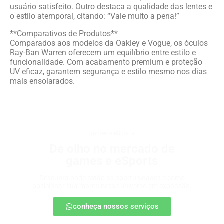
usuário satisfeito. Outro destaca a qualidade das lentes e
o estilo atemporal, citando: “Vale muito a pena!”
**Comparativos de Produtos**
Comparados aos modelos da Oakley e Vogue, os óculos
Ray-Ban Warren oferecem um equilíbrio entre estilo e
funcionalidade. Com acabamento premium e proteção
UV eficaz, garantem segurança e estilo mesmo nos dias
mais ensolarados.
games e eSports
De olho no mercado de
games e eSports
Descubra onde estão as oportunidades e como
posicionar sua marca nesse universo em expansão.
conheça nossos serviços