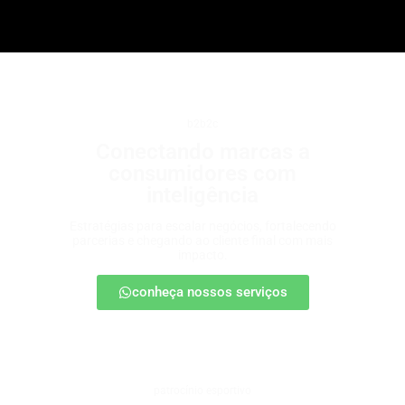
b2b2c
Conectando marcas a
consumidores com
inteligência
Estratégias para escalar negócios, fortalecendo
parcerias e chegando ao cliente final com mais
impacto.
conheça nossos serviços
patrocínio esportivo