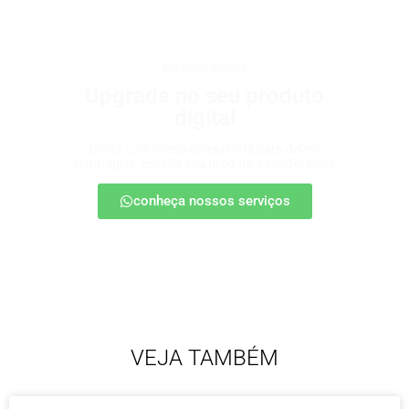
produtos digitais
Upgrade no seu produto
digital
Conte com nossa consultoria para definir
estratégias, escalar seu produto e vender mais.
conheça nossos serviços
VEJA TAMBÉM