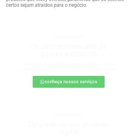
certos sejam atraídos para o negócio.
games e eSports
De olho no mercado de
games e eSports
Descubra onde estão as oportunidades e como
posicionar sua marca nesse universo em expansão.
conheça nossos serviços
produtos digitais
Upgrade no seu produto
digital