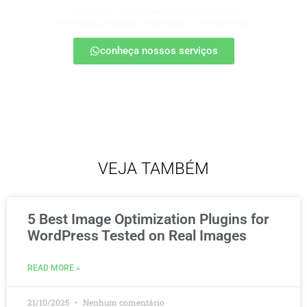
Conte com nossa consultoria para definir
estratégias, escalar seu produto e vender mais.
conheça nossos serviços
VEJA TAMBÉM
5 Best Image Optimization Plugins for
WordPress Tested on Real Images
READ MORE »
21/10/2025
Nenhum comentário