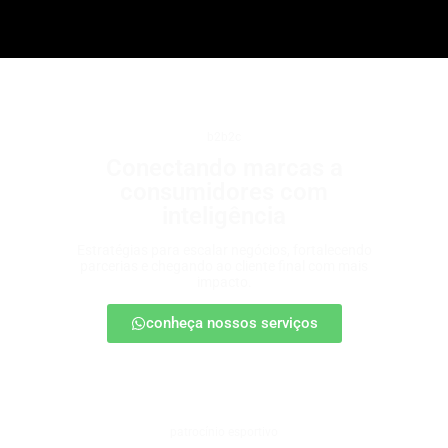
b2b2c
Conectando marcas a
consumidores com
inteligência
Estratégias para escalar negócios, fortalecendo
parcerias e chegando ao cliente final com mais
impacto.
conheça nossos serviços
patrocínio esportivo