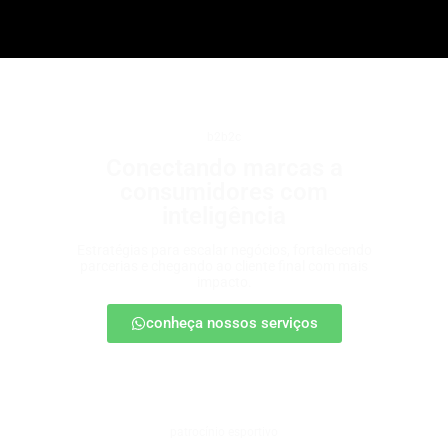
b2b2c
Conectando marcas a
consumidores com
inteligência
Estratégias para escalar negócios, fortalecendo
parcerias e chegando ao cliente final com mais
impacto.
conheça nossos serviços
patrocínio esportivo