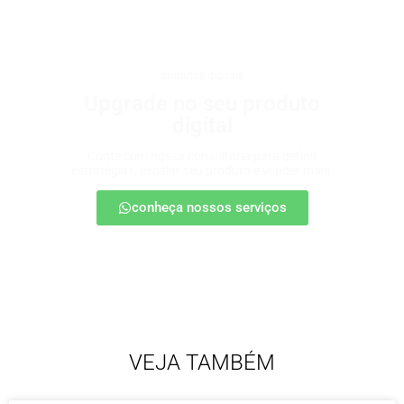
produtos digitais
Upgrade no seu produto
digital
Conte com nossa consultoria para definir
estratégias, escalar seu produto e vender mais.
conheça nossos serviços
VEJA TAMBÉM