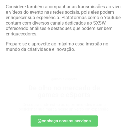
Considere também acompanhar as transmissões ao vivo
e vídeos do evento nas redes sociais, pois eles podem
enriquecer sua experiência. Plataformas como o Youtube
contam com diversos canais dedicados ao SXSW,
oferecendo análises e destaques que podem ser bem
enriquecedores.
Prepare-se e aproveite ao máximo essa imersão no
mundo da criatividade e inovação.
games e eSports
De olho no mercado de
games e eSports
Descubra onde estão as oportunidades e como
posicionar sua marca nesse universo em expansão.
conheça nossos serviços