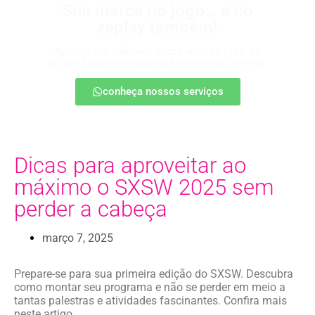
Sua marca no jogo… e no
replay também!
Apareça nos melhores lances, entre no radar da
torcida e ganhe destaque até na resenha pós-jogo.
conheça nossos serviços
Dicas para aproveitar ao
máximo o SXSW 2025 sem
perder a cabeça
março 7, 2025
Prepare-se para sua primeira edição do SXSW. Descubra
como montar seu programa e não se perder em meio a
tantas palestras e atividades fascinantes. Confira mais
neste artigo.