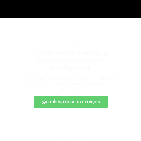
b2b2c
Conectando marcas a
consumidores com
inteligência
Estratégias para escalar negócios, fortalecendo
parcerias e chegando ao cliente final com mais
impacto.
conheça nossos serviços
patrocínio esportivo