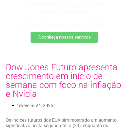
Sua marca no jogo… e no
replay também!
Apareça nos melhores lances, entre no radar da
torcida e ganhe destaque até na resenha pós-jogo.
conheça nossos serviços
Dow Jones Futuro apresenta
crescimento em início de
semana com foco na inflação
e Nvidia
fevereiro 24, 2025
Os índices futuros dos EUA têm mostrado um aumento
significativo nesta segunda-feira (24), enquanto os