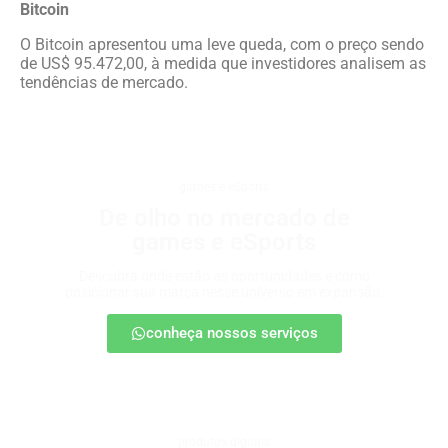
Bitcoin
O Bitcoin apresentou uma leve queda, com o preço sendo
de US$ 95.472,00, à medida que investidores analisem as
tendências de mercado.
games e eSports
De olho no mercado de
games e eSports
Descubra onde estão as oportunidades e como
posicionar sua marca nesse universo em expansão.
conheça nossos serviços
produtos digitais