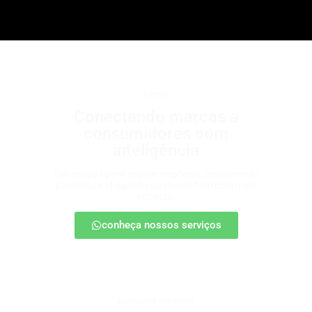
b2b2c
Conectando marcas a
consumidores com
inteligência
Estratégias para escalar negócios, fortalecendo
parcerias e chegando ao cliente final com mais
impacto.
conheça nossos serviços
patrocínio esportivo