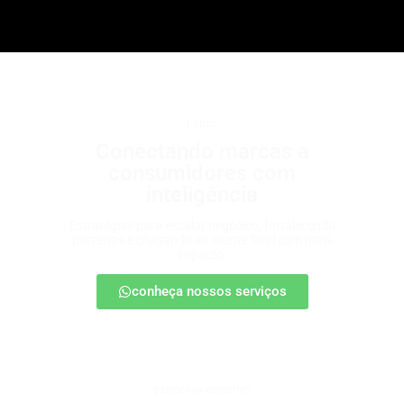
b2b2c
Conectando marcas a
consumidores com
inteligência
Estratégias para escalar negócios, fortalecendo
parcerias e chegando ao cliente final com mais
impacto.
conheça nossos serviços
patrocínio esportivo