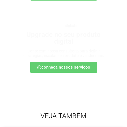
produtos digitais
Upgrade no seu produto
digital
Conte com nossa consultoria para definir
estratégias, escalar seu produto e vender mais.
conheça nossos serviços
VEJA TAMBÉM