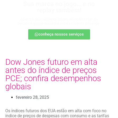
Sua marca no jogo… e no
replay também!
Apareça nos melhores lances, entre no radar da
torcida e ganhe destaque até na resenha pós-jogo.
conheça nossos serviços
Dow Jones futuro em alta
antes do índice de preços
PCE; confira desempenhos
globais
fevereiro 28, 2025
Os índices futuros dos EUA estão em alta com foco no
índice de preços de despesas com consumo e as tarifas