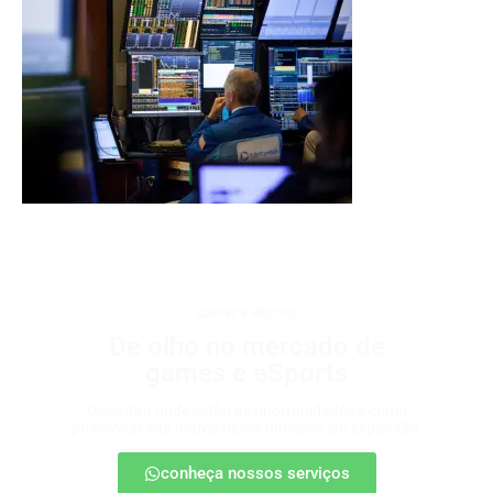
games e eSports
De olho no mercado de
games e eSports
Descubra onde estão as oportunidades e como
posicionar sua marca nesse universo em expansão.
conheça nossos serviços