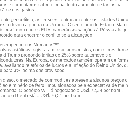
uros e comentários sobre o impacto do aumento de tarifas na
ação e nos gastos.
rente geopolítica, as tensões continuam entre os Estados Unid
ssia devido à guerra na Ucrânia. O secretário de Estado, Marc
o, reafirmou que os EUA manterão as sanções à Rússia até q
cordo para encerrar o conflito seja alcançado.
Desempenho dos Mercados***
olsas asiáticas registraram resultados mistos, com o presidente
ld Trump propondo tarifas de 25% sobre automóveis e
icondutores. Na Europa, os mercados também operam de form
a, avaliando relatórios de lucros e a inflação do Reino Unido, q
u para 3%, acima das previsões.
 disso, o mercado de commodities apresenta alta nos preços 
óleo e minério de ferro, impulsionados pela expectativa de mel
emanda. O petróleo WTI é negociado a US$ 72,34 por barril,
anto o Brent está a US$ 76,31 por barril.