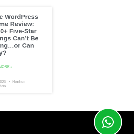
e WordPress
me Review:
0+ Five-Star
ings Can’t Be
ng…or Can
y?
MORE »
2025
Nenhum
ário