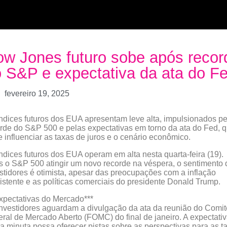
w Jones futuro sobe após recor
 S&P e expectativa da ata do F
fevereiro 19, 2025
ndices futuros dos EUA apresentam leve alta, impulsionados pe
rde do S&P 500 e pelas expectativas em torno da ata do Fed, 
 influenciar as taxas de juros e o cenário econômico.
ndices futuros dos EUA operam em alta nesta quarta-feira (19).
 o S&P 500 atingir um novo recorde na véspera, o sentimento 
stidores é otimista, apesar das preocupações com a inflação
istente e as políticas comerciais do presidente Donald Trump.
xpectativas do Mercado***
nvestidores aguardam a divulgação da ata da reunião do Comit
ral de Mercado Aberto (FOMC) do final de janeiro. A expectativ
a minuta possa oferecer pistas sobre as perspectivas para as t