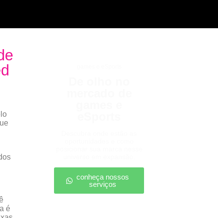
de
ed
games e eSports
De olho no
mercado de
games e
lo
eSports
que
Descubra onde estão as
oportunidades e como
posicionar sua marca nesse
dos
universo em expansão.
conheça nossos
serviços
ê
a é
axas