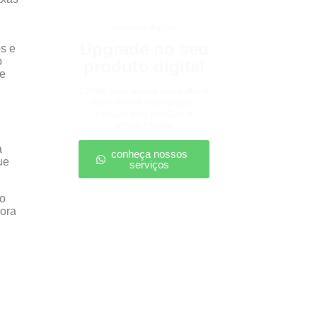
produtos digitais
Upgrade no seu
os e
o
produto digital
ue
Conte com nossa consultoria
para definir estratégias,
escalar seu produto e
vender mais.
a
conheça nossos
ue
serviços
do
hora