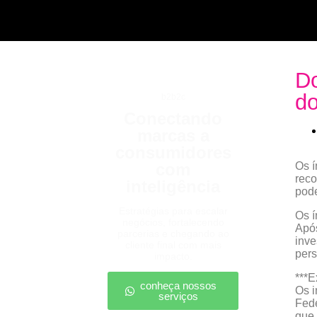
Do
do
b2b2c
Conectando
marcas a
consumidores
com
Os í
reco
inteligência
pode
Estratégias para escalar
Os í
negócios, fortalecendo
Após
parcerias e chegando ao
inve
cliente final com mais
pers
impacto.
***E
conheça nossos
Os i
serviços
Fede
que 