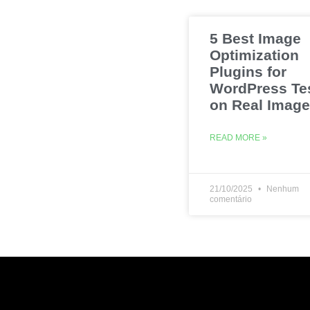
5 Best Image
Optimization
Plugins for
WordPress Te
on Real Imag
READ MORE »
21/10/2025
Nenhum
comentário