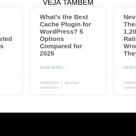
VEJA TAMBÉM
What’s the Best
Nev
Cache Plugin for
The
WordPress? 5
1,20
sted
Options
Rat
es
Compared for
Wro
2025
The
READ MORE »
READ 
10/09/2025
Nenhum
23/06/
comentário
coment