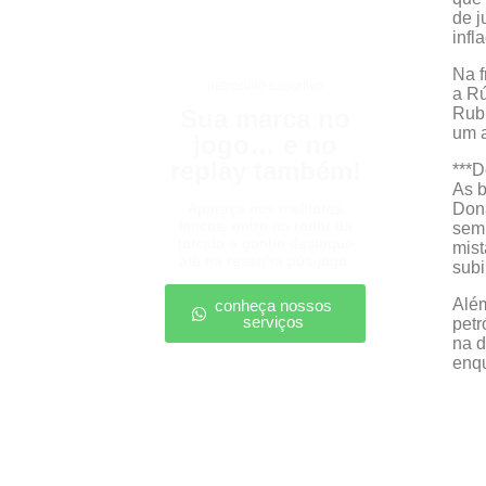
de j
infl
Na f
patrocínio esportivo
a Rú
Sua marca no
Rubi
um a
jogo… e no
replay também!
***
As b
Apareça nos melhores
Dona
lances, entre no radar da
sem
torcida e ganhe destaque
mist
até na resenha pós-jogo.
subi
Além
conheça nossos
serviços
petr
na d
enqu