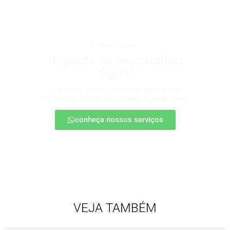
produtos digitais
Upgrade no seu produto
digital
Conte com nossa consultoria para definir
estratégias, escalar seu produto e vender mais.
conheça nossos serviços
VEJA TAMBÉM