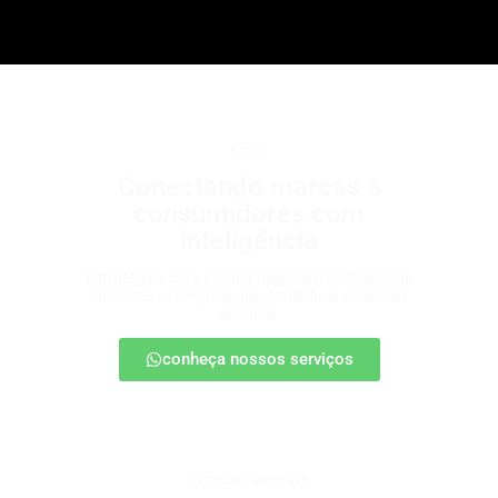
b2b2c
Conectando marcas a
consumidores com
inteligência
Estratégias para escalar negócios, fortalecendo
parcerias e chegando ao cliente final com mais
impacto.
conheça nossos serviços
patrocínio esportivo