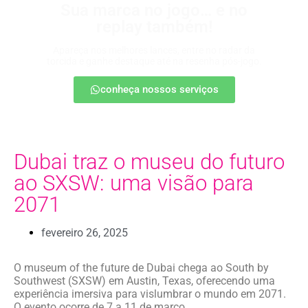
Sua marca no jogo… e no
replay também!
Apareça nos melhores lances, entre no radar da
torcida e ganhe destaque até na resenha pós-jogo.
conheça nossos serviços
Dubai traz o museu do futuro
ao SXSW: uma visão para
2071
fevereiro 26, 2025
O museum of the future de Dubai chega ao South by
Southwest (SXSW) em Austin, Texas, oferecendo uma
experiência imersiva para vislumbrar o mundo em 2071.
O evento ocorre de 7 a 11 de março.