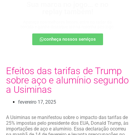
Sua marca no jogo… e no
replay também!
Apareça nos melhores lances, entre no radar da
torcida e ganhe destaque até na resenha pós-jogo.
conheça nossos serviços
Efeitos das tarifas de Trump
sobre aço e alumínio segundo
a Usiminas
fevereiro 17, 2025
A Usiminas se manifestou sobre o impacto das tarifas de
25% impostas pelo presidente dos EUA, Donald Trump, às
importações de aço e alumínio. Essa declaração ocorreu
na manhã de 14 de fevereiro e levanta preocupações no