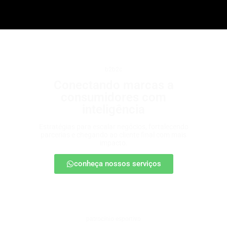
b2b2c
Conectando marcas a
consumidores com
inteligência
Estratégias para escalar negócios, fortalecendo
parcerias e chegando ao cliente final com mais
impacto.
conheça nossos serviços
patrocínio esportivo