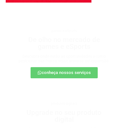
games e eSports
De olho no mercado de
games e eSports
Descubra onde estão as oportunidades e como
posicionar sua marca nesse universo em expansão.
conheça nossos serviços
produtos digitais
Upgrade no seu produto
digital