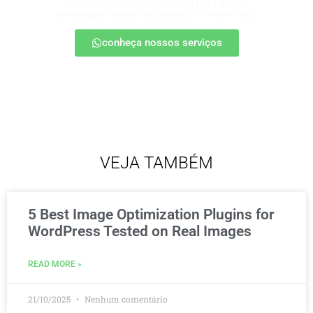
Conte com nossa consultoria para definir
estratégias, escalar seu produto e vender mais.
conheça nossos serviços
VEJA TAMBÉM
5 Best Image Optimization Plugins for
WordPress Tested on Real Images
READ MORE »
21/10/2025
Nenhum comentário