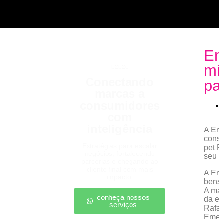
Em
mi
b2b2c
Conectando
pa
marcas a
consumidores
com
inteligência
A Em
cons
Estratégias para escalar
pet 
negócios, fortalecendo
seu 
parcerias e chegando ao
cliente final com mais
A Em
impacto.
bens
A ma
conheça nossos
da e
serviços
Rafa
Emer