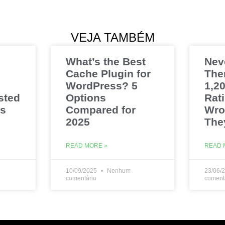
VEJA TAMBÉM
What’s the Best
Nev
Cache Plugin for
The
WordPress? 5
1,20
sted
Options
Rat
es
Compared for
Wro
2025
The
READ MORE »
READ 
10/09/2025
Nenhum
23/06/
comentário
coment