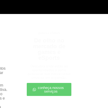
games e eSports
De olho no
mercado de
games e
eSports
Descubra onde estão as
ntos
oportunidades e como
ar
posicionar sua marca nesse
universo em expansão.
em
conheça nossos
tiva.
serviços
io
s e
a