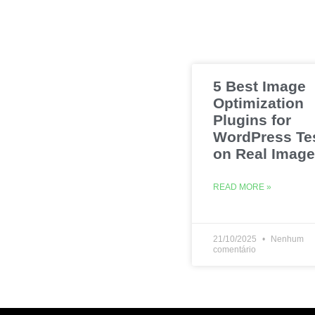
5 Best Image
Optimization
Plugins for
WordPress Te
on Real Imag
READ MORE »
21/10/2025
Nenhum
comentário