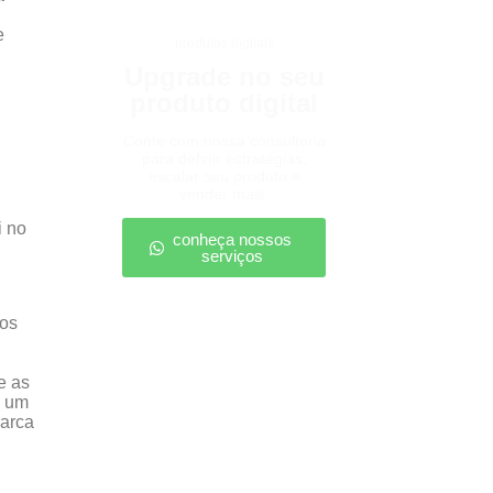
e
produtos digitais
Upgrade no seu
produto digital
Conte com nossa consultoria
para definir estratégias,
,
escalar seu produto e
vender mais.
i no
conheça nossos
serviços
vos
e as
a um
marca