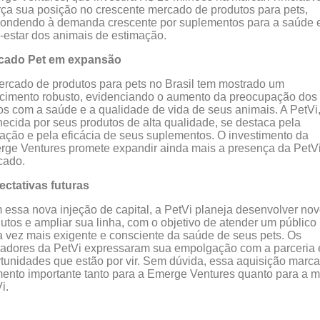
rça sua posição no crescente mercado de produtos para pets,
pondendo à demanda crescente por suplementos para a saúde 
estar dos animais de estimação.
cado Pet em expansão
rcado de produtos para pets no Brasil tem mostrado um
cimento robusto, evidenciando o aumento da preocupação dos
s com a saúde e a qualidade de vida de seus animais. A PetVi
ecida por seus produtos de alta qualidade, se destaca pela
ação e pela eficácia de seus suplementos. O investimento da
ge Ventures promete expandir ainda mais a presença da PetV
cado.
ectativas futuras
essa nova injeção de capital, a PetVi planeja desenvolver no
utos e ampliar sua linha, com o objetivo de atender um público
 vez mais exigente e consciente da saúde de seus pets. Os
adores da PetVi expressaram sua empolgação com a parceria 
tunidades que estão por vir. Sem dúvida, essa aquisição marc
nto importante tanto para a Emerge Ventures quanto para a 
i.