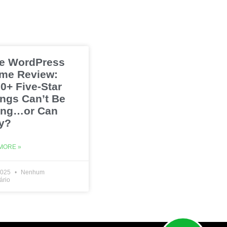
e WordPress
me Review:
0+ Five-Star
ings Can’t Be
ng…or Can
y?
MORE »
2025
Nenhum
ário