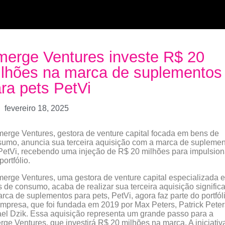
erge Ventures investe R$ 20
lhões na marca de suplementos
ra pets PetVi
fevereiro 18, 2025
erge Ventures, gestora de venture capital focada em bens de
umo, anuncia sua terceira aquisição com a marca de supleme
PetVi, recebendo uma injeção de R$ 20 milhões para impulsion
portfólio.
erge Ventures, uma gestora de venture capital especializada 
 de consumo, acaba de realizar sua terceira aquisição significa
rca de suplementos para pets, PetVi, agora faz parte do portfól
mpresa, que foi fundada em 2019 por Max Peters, Patrick Peter
el Dzik. Essa aquisição representa um grande passo para a
ge Ventures, que investirá R$ 20 milhões na marca. A iniciativ