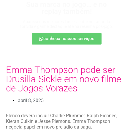
Sua marca no jogo… e no
replay também!
Apareça nos melhores lances, entre no radar da
torcida e ganhe destaque até na resenha pós-jogo.
conheça nossos serviços
Emma Thompson pode ser
Drusilla Sickle em novo filme
de Jogos Vorazes
abril 8, 2025
Elenco deverá incluir Charlie Plummer, Ralph Fiennes,
Kieran Culkin e Jesse Plemons. Emma Thompson
negocia papel em novo prelúdio da saga.