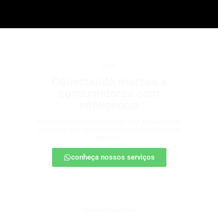
b2b2c
Conectando marcas a
consumidores com
inteligência
Estratégias para escalar negócios, fortalecendo
parcerias e chegando ao cliente final com mais
impacto.
conheça nossos serviços
patrocínio esportivo