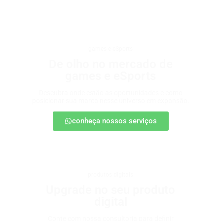
games e eSports
De olho no mercado de
games e eSports
Descubra onde estão as oportunidades e como
posicionar sua marca nesse universo em expansão.
conheça nossos serviços
produtos digitais
Upgrade no seu produto
digital
Conte com nossa consultoria para definir