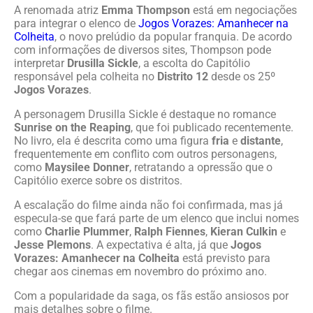
A renomada atriz
Emma Thompson
está em negociações
para integrar o elenco de
Jogos Vorazes: Amanhecer na
Colheita
, o novo prelúdio da popular franquia. De acordo
com informações de diversos sites, Thompson pode
interpretar
Drusilla Sickle
, a escolta do Capitólio
responsável pela colheita no
Distrito 12
desde os 25º
Jogos Vorazes
.
A personagem Drusilla Sickle é destaque no romance
Sunrise on the Reaping
, que foi publicado recentemente.
No livro, ela é descrita como uma figura
fria
e
distante
,
frequentemente em conflito com outros personagens,
como
Maysilee Donner
, retratando a opressão que o
Capitólio exerce sobre os distritos.
A escalação do filme ainda não foi confirmada, mas já
especula-se que fará parte de um elenco que inclui nomes
como
Charlie Plummer
,
Ralph Fiennes
,
Kieran Culkin
e
Jesse Plemons
. A expectativa é alta, já que
Jogos
Vorazes: Amanhecer na Colheita
está previsto para
chegar aos cinemas em novembro do próximo ano.
Com a popularidade da saga, os fãs estão ansiosos por
mais detalhes sobre o filme.