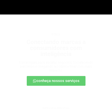
b2b2c
Conectando marcas a
consumidores com
inteligência
Estratégias para escalar negócios, fortalecendo
parcerias e chegando ao cliente final com mais
impacto.
conheça nossos serviços
patrocínio esportivo