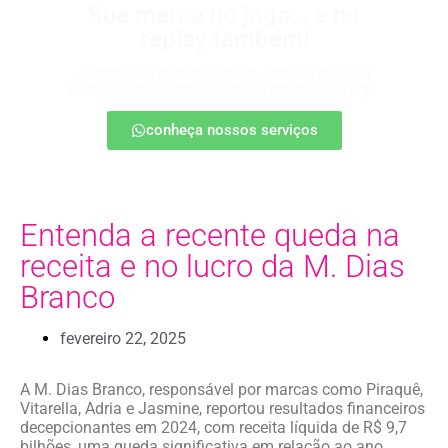
Sua marca no jogo… e no
replay também!
Apareça nos melhores lances, entre no radar da
torcida e ganhe destaque até na resenha pós-jogo.
conheça nossos serviços
Entenda a recente queda na
receita e no lucro da M. Dias
Branco
fevereiro 22, 2025
A M. Dias Branco, responsável por marcas como Piraquê,
Vitarella, Adria e Jasmine, reportou resultados financeiros
decepcionantes em 2024, com receita líquida de R$ 9,7
bilhões, uma queda significativa em relação ao ano