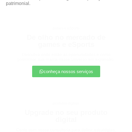
patrimonial.
games e eSports
De olho no mercado de
games e eSports
Descubra onde estão as oportunidades e como
posicionar sua marca nesse universo em expansão.
conheça nossos serviços
produtos digitais
Upgrade no seu produto
digital
Conte com nossa consultoria para definir estratégias,