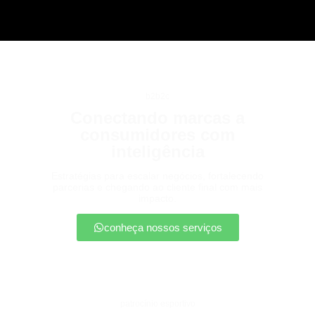
b2b2c
Conectando marcas a
consumidores com
inteligência
Estratégias para escalar negócios, fortalecendo
parcerias e chegando ao cliente final com mais
impacto.
conheça nossos serviços
patrocínio esportivo