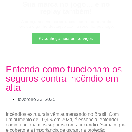
Sua marca no jogo… e no
replay também!
Apareça nos melhores lances, entre no radar da
torcida e ganhe destaque até na resenha pós-jogo.
conheça nossos serviços
Entenda como funcionam os
seguros contra incêndio em
alta
fevereiro 23, 2025
Incêndios estruturais vêm aumentando no Brasil. Com
um aumento de 10,4% em 2024, é essencial entender
como funcionam os seguros contra incêndio. Saiba o que
é coberto e a importância de garantir a proteção