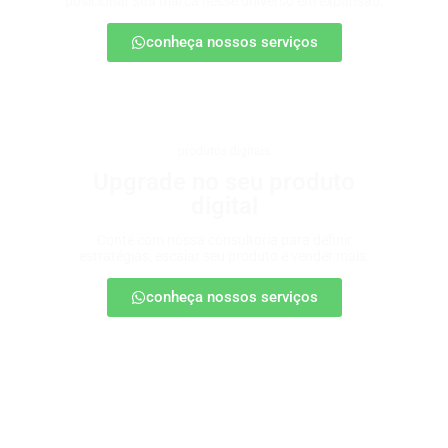
posicionar sua marca nesse universo em expansão.
conheça nossos serviços
produtos digitais
Upgrade no seu produto
digital
Conte com nossa consultoria para definir
estratégias, escalar seu produto e vender mais.
conheça nossos serviços