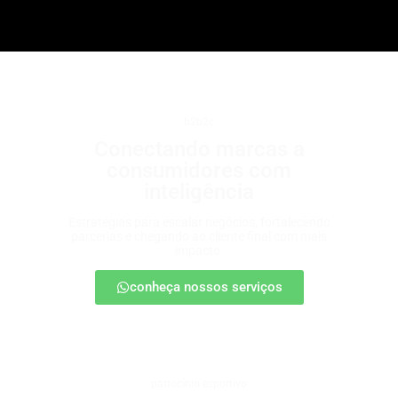
b2b2c
Conectando marcas a
consumidores com
inteligência
Estratégias para escalar negócios, fortalecendo
parcerias e chegando ao cliente final com mais
impacto.
conheça nossos serviços
patrocínio esportivo