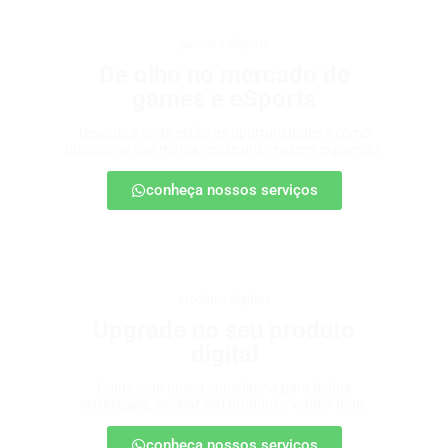
games e eSports
De olho no mercado de
games e eSports
Descubra onde estão as oportunidades e como
posicionar sua marca nesse universo em expansão.
conheça nossos serviços
produtos digitais
Upgrade no seu produto
digital
Conte com nossa consultoria para definir
estratégias, escalar seu produto e vender mais.
conheça nossos serviços