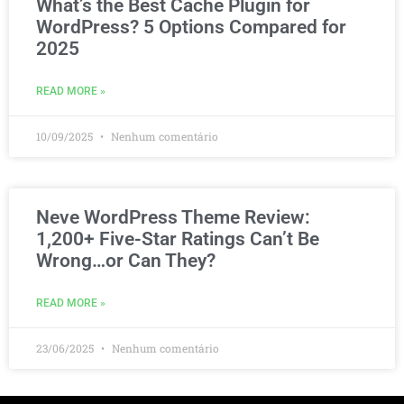
What’s the Best Cache Plugin for
WordPress? 5 Options Compared for
2025
READ MORE »
10/09/2025
Nenhum comentário
Neve WordPress Theme Review:
1,200+ Five-Star Ratings Can’t Be
Wrong…or Can They?
READ MORE »
23/06/2025
Nenhum comentário