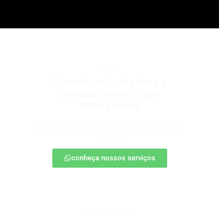
b2b2c
Conectando marcas a
consumidores com
inteligência
Estratégias para escalar negócios, fortalecendo
parcerias e chegando ao cliente final com mais
impacto.
conheça nossos serviços
patrocínio esportivo