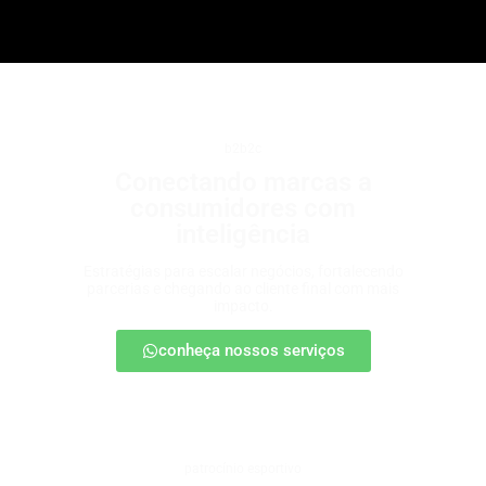
b2b2c
Conectando marcas a
consumidores com
inteligência
Estratégias para escalar negócios, fortalecendo
parcerias e chegando ao cliente final com mais
impacto.
conheça nossos serviços
patrocínio esportivo