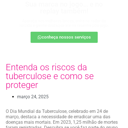
Sua marca no jogo… e no
replay também!
Apareça nos melhores lances, entre no radar da
torcida e ganhe destaque até na resenha pós-jogo.
conheça nossos serviços
Entenda os riscos da
tuberculose e como se
proteger
março 24, 2025
O Dia Mundial da Tuberculose, celebrado em 24 de
março, destaca a necessidade de erradicar uma das
doenças mais mortais. Em 2023, 1,25 milhão de mortes
foram registradas. Descubra se você faz parte do grupo