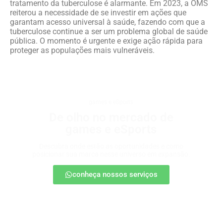
tratamento da tuberculose é alarmante. Em 2023, a OMS
reiterou a necessidade de se investir em ações que
garantam acesso universal à saúde, fazendo com que a
tuberculose continue a ser um problema global de saúde
pública. O momento é urgente e exige ação rápida para
proteger as populações mais vulneráveis.
games e eSports
De olho no mercado de
games e eSports
Descubra onde estão as oportunidades e como
posicionar sua marca nesse universo em expansão.
conheça nossos serviços