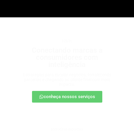
b2b2c
Conectando marcas a
consumidores com
inteligência
Estratégias para escalar negócios, fortalecendo
parcerias e chegando ao cliente final com mais
impacto.
conheça nossos serviços
patrocínio esportivo