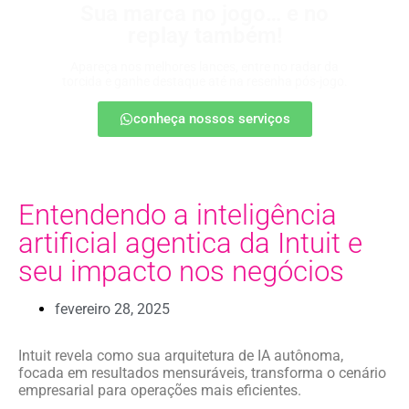
Sua marca no jogo… e no
replay também!
Apareça nos melhores lances, entre no radar da
torcida e ganhe destaque até na resenha pós-jogo.
conheça nossos serviços
Entendendo a inteligência
artificial agentica da Intuit e
seu impacto nos negócios
fevereiro 28, 2025
Intuit revela como sua arquitetura de IA autônoma,
focada em resultados mensuráveis, transforma o cenário
empresarial para operações mais eficientes.