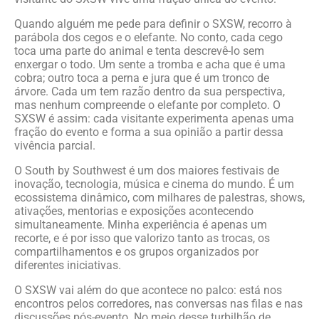
Quando alguém me pede para definir o SXSW, recorro à
parábola dos cegos e o elefante. No conto, cada cego
toca uma parte do animal e tenta descrevê-lo sem
enxergar o todo. Um sente a tromba e acha que é uma
cobra; outro toca a perna e jura que é um tronco de
árvore. Cada um tem razão dentro da sua perspectiva,
mas nenhum compreende o elefante por completo. O
SXSW é assim: cada visitante experimenta apenas uma
fração do evento e forma a sua opinião a partir dessa
vivência parcial.
O South by Southwest é um dos maiores festivais de
inovação, tecnologia, música e cinema do mundo. É um
ecossistema dinâmico, com milhares de palestras, shows,
ativações, mentorias e exposições acontecendo
simultaneamente. Minha experiência é apenas um
recorte, e é por isso que valorizo tanto as trocas, os
compartilhamentos e os grupos organizados por
diferentes iniciativas.
O SXSW vai além do que acontece no palco: está nos
encontros pelos corredores, nas conversas nas filas e nas
discussões pós-evento. No meio desse turbilhão de