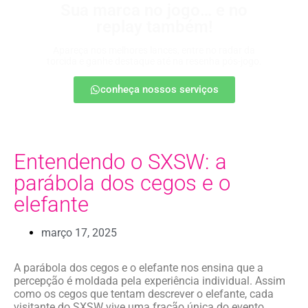
Sua marca no jogo… e no
replay também!
Apareça nos melhores lances, entre no radar da
torcida e ganhe destaque até na resenha pós-jogo.
conheça nossos serviços
Entendendo o SXSW: a
parábola dos cegos e o
elefante
março 17, 2025
A parábola dos cegos e o elefante nos ensina que a
percepção é moldada pela experiência individual. Assim
como os cegos que tentam descrever o elefante, cada
visitante do SXSW vive uma fração única do evento.