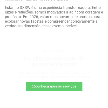
Estar no SXSW é uma experiência transformadora. Entre
luzes e reflexões, somos motivados a agir com coragem e
propósito. Em 2026, estaremos novamente prontos para
explorar novas facetas e compreender coletivamente a
verdadeira dimensão desse evento incrível.
games e eSports
De olho no mercado de
games e eSports
Descubra onde estão as oportunidades e como
posicionar sua marca nesse universo em expansão.
conheça nossos serviços