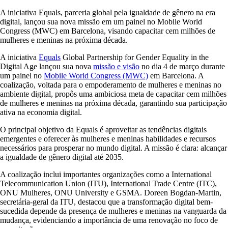
A iniciativa Equals, parceria global pela igualdade de gênero na era
digital, lançou sua nova missão em um painel no Mobile World
Congress (MWC) em Barcelona, visando capacitar cem milhões de
mulheres e meninas na próxima década.
A iniciativa
Equals
Global Partnership for Gender Equality in the
Digital Age lançou sua nova
missão e visão
no dia 4 de março durante
um painel no
Mobile World Congress (MWC)
em Barcelona. A
coalização, voltada para o empoderamento de mulheres e meninas no
ambiente digital, propôs uma ambiciosa meta de capacitar cem milhões
de mulheres e meninas na próxima década, garantindo sua participação
ativa na economia digital.
O principal objetivo da Equals é aproveitar as tendências digitais
emergentes e oferecer às mulheres e meninas habilidades e recursos
necessários para prosperar no mundo digital. A missão é clara: alcançar
a igualdade de gênero digital até 2035.
A coalização inclui importantes organizações como a International
Telecommunication Union (ITU), International Trade Centre (ITC),
ONU Mulheres, ONU University e GSMA. Doreen Bogdan-Martin,
secretária-geral da ITU, destacou que a transformação digital bem-
sucedida depende da presença de mulheres e meninas na vanguarda da
mudança, evidenciando a importância de uma renovação no foco de