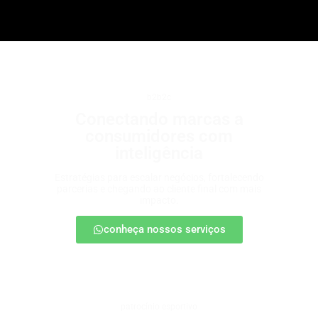
b2b2c
Conectando marcas a
consumidores com
inteligência
Estratégias para escalar negócios, fortalecendo
parcerias e chegando ao cliente final com mais
impacto.
conheça nossos serviços
patrocínio esportivo