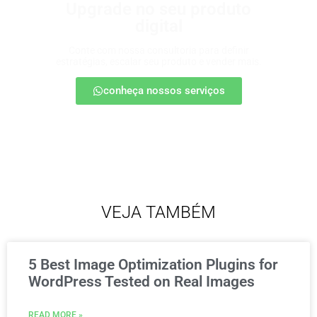
Upgrade no seu produto
digital
Conte com nossa consultoria para definir
estratégias, escalar seu produto e vender mais.
conheça nossos serviços
VEJA TAMBÉM
5 Best Image Optimization Plugins for
WordPress Tested on Real Images
READ MORE »