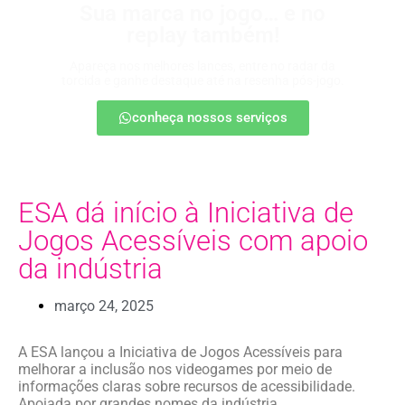
Sua marca no jogo… e no
replay também!
Apareça nos melhores lances, entre no radar da
torcida e ganhe destaque até na resenha pós-jogo.
conheça nossos serviços
ESA dá início à Iniciativa de
Jogos Acessíveis com apoio
da indústria
março 24, 2025
A ESA lançou a Iniciativa de Jogos Acessíveis para
melhorar a inclusão nos videogames por meio de
informações claras sobre recursos de acessibilidade.
Apoiada por grandes nomes da indústria.