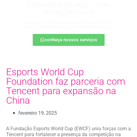
Sua marca no jogo… e no
replay também!
Apareça nos melhores lances, entre no radar da
torcida e ganhe destaque até na resenha pós-jogo.
conheça nossos serviços
Esports World Cup
Foundation faz parceria com
Tencent para expansão na
China
fevereiro 19, 2025
A Fundação Esports World Cup (EWCF) uniu forças com a
Tencent para fortalecer a presença da competição na