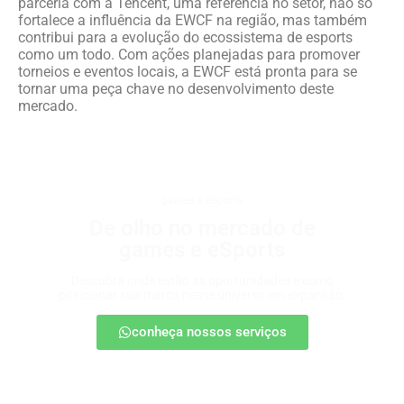
parceria com a Tencent, uma referência no setor, não só
fortalece a influência da EWCF na região, mas também
contribui para a evolução do ecossistema de esports
como um todo. Com ações planejadas para promover
torneios e eventos locais, a EWCF está pronta para se
tornar uma peça chave no desenvolvimento deste
mercado.
games e eSports
De olho no mercado de
games e eSports
Descubra onde estão as oportunidades e como
posicionar sua marca nesse universo em expansão.
conheça nossos serviços