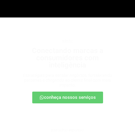
b2b2c
Conectando marcas a
consumidores com
inteligência
Estratégias para escalar negócios, fortalecendo
parcerias e chegando ao cliente final com mais
impacto.
conheça nossos serviços
patrocínio esportivo