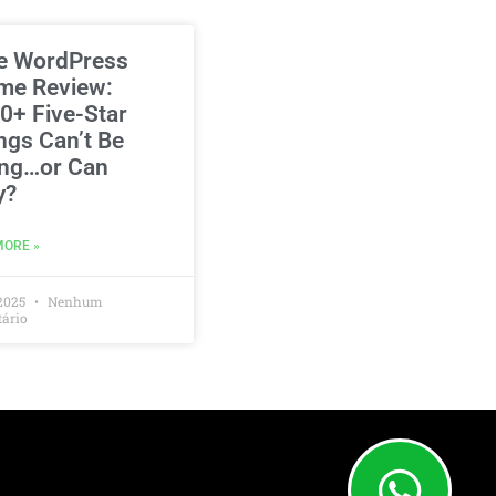
e WordPress
me Review:
0+ Five-Star
ngs Can’t Be
ng…or Can
y?
MORE »
2025
Nenhum
ário