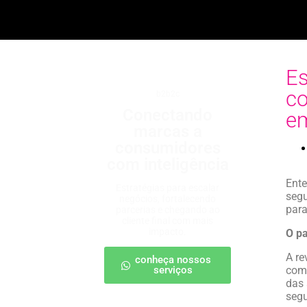
Es
co
b2b2c
Conectando
e
marcas a
consumidores
com inteligência
Ente
Estratégias para escalar
segu
negócios, fortalecendo
para
parcerias e chegando ao
cliente final com mais
impacto.
O pa
A re
conheça nossos
serviços
com
das 
segu