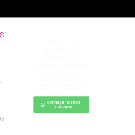
s:
games e eSports
De olho no
mercado de
games e eSports
Descubra onde estão as
,
oportunidades e como
posicionar sua marca nesse
universo em expansão.
conheça nossos
serviços
to