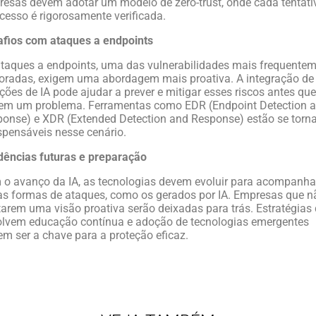
esas devem adotar um modelo de zero-trust, onde cada tentati
cesso é rigorosamente verificada.
fios com ataques a endpoints
taques a endpoints, uma das vulnerabilidades mais frequente
oradas, exigem uma abordagem mais proativa. A integração de
ções de IA pode ajudar a prever e mitigar esses riscos antes que
nem um problema. Ferramentas como EDR (Endpoint Detection 
onse) e XDR (Extended Detection and Response) estão se torn
spensáveis nesse cenário.
ências futuras e preparação
o avanço da IA, as tecnologias devem evoluir para acompanha
s formas de ataques, como os gerados por IA. Empresas que n
arem uma visão proativa serão deixadas para trás. Estratégias
lvem educação contínua e adoção de tecnologias emergentes
m ser a chave para a proteção eficaz.