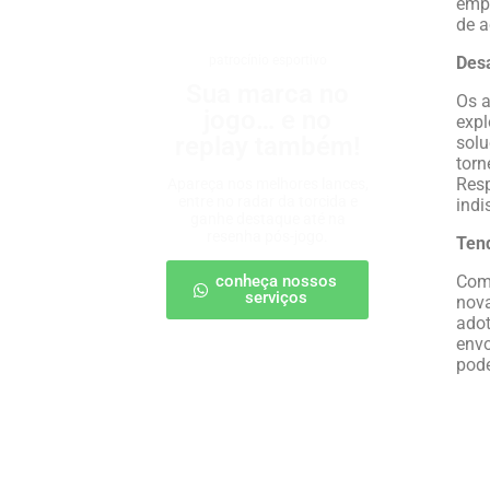
empr
de a
patrocínio esportivo
Desa
Sua marca no
Os a
jogo… e no
expl
replay também!
solu
tor
Resp
Apareça nos melhores lances,
entre no radar da torcida e
indi
ganhe destaque até na
resenha pós-jogo.
Tend
conheça nossos
Com 
serviços
nova
adot
envo
pode