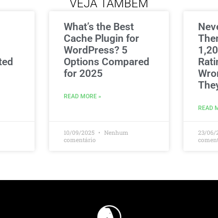
VEJA TAMBÉM
What’s the Best
Nev
Cache Plugin for
The
WordPress? 5
1,20
ted
Options Compared
Rati
for 2025
Wro
The
READ MORE »
READ 
10/09/2025
Nenhum
23/06/
comentário
coment