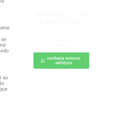
va
produtos digitais
Upgrade no seu
produto digital
mente
Conte com nossa consultoria
para definir estratégias,
 se
escalar seu produto e vender
and
mais.
ando
conheça nossos
serviços
r as
ão
 que