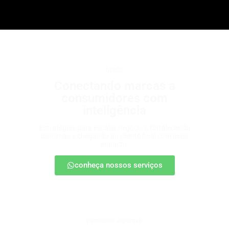
b2b2c
Conectando marcas a
consumidores com
inteligência
Estratégias para escalar negócios, fortalecendo
parcerias e chegando ao cliente final com mais
impacto.
conheça nossos serviços
patrocínio esportivo