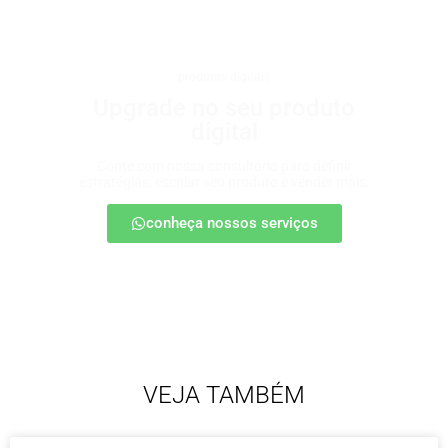
produtos digitais
Upgrade no seu produto
digital
Conte com nossa consultoria para definir
estratégias, escalar seu produto e vender mais.
conheça nossos serviços
VEJA TAMBÉM