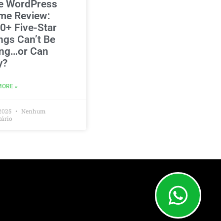
e WordPress
me Review:
0+ Five-Star
ngs Can’t Be
ng…or Can
y?
MORE »
2025
Nenhum
ário