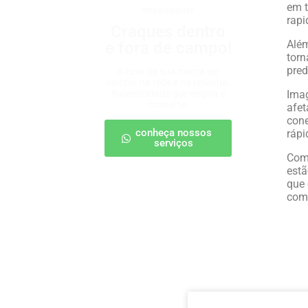
em t
embaixadores
rapi
Craques dentro
Além
e fora de campo!
torn
pred
A cara da sua marca em
campo, na rede e na resenha.
Autenticidade que engaja e
Imag
converte.
afet
cone
conheça nossos
rápi
serviços
Com 
estã
que 
comp