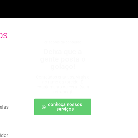
os
criadores de conteúdo
Deixa que a
gente posta o
golaço!
Conteúdos criativos, virais e
no ritmo da torcida. É
engajamento na certa (sem
retranca)!
conheça nossos
elas
serviços
idor