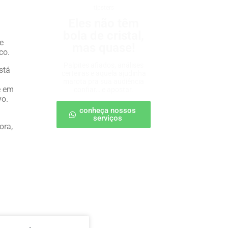
tipsters
Eles não têm
bola de cristal,
se
mas quase!
co.
Palpites afiados, análises
stá
certeiras e aquela ajudinha
marota pra sua audiência
e em
confiar… e apostar.
vo.
conheça nossos
serviços
ora,