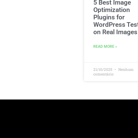
5 Best Image
Optimization
Plugins for
WordPress Tes
on Real Images
READ MORE »
21/10/2025
Nenhum
comentário