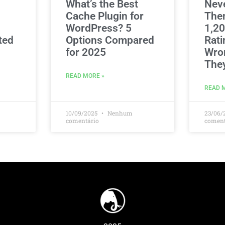
What’s the Best
Nev
Cache Plugin for
The
WordPress? 5
1,20
ted
Options Compared
Rati
for 2025
Wro
The
READ MORE »
READ 
10/09/2025
Nenhum
23/06/
comentário
coment