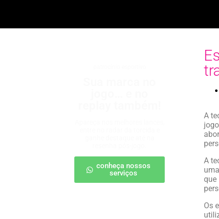
Es
tr
patrocínio esportivo
Sua marca no
jogo… e no
replay também!
A te
Apareça nos melhores lances,
jogo
entre no radar da torcida e
abo
ganhe destaque até na
pers
resenha pós-jogo.
A te
conheça nossos
uma 
serviços
que 
pers
Os e
util