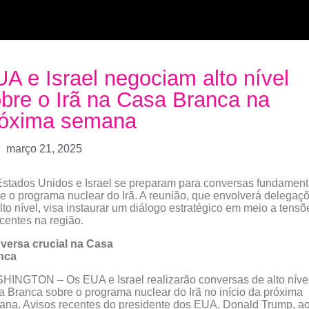
A e Israel negociam alto nível
bre o Irã na Casa Branca na
róxima semana
março 21, 2025
stados Unidos e Israel se preparam para conversas fundament
e o programa nuclear do Irã. A reunião, que envolverá delegaç
lto nível, visa instaurar um diálogo estratégico em meio a tensõ
centes na região.
versa crucial na Casa
nca
INGTON – Os EUA e Israel realizarão conversas de alto níve
 Branca sobre o programa nuclear do Irã no início da próxima
na. Avisos recentes do presidente dos EUA, Donald Trump, ao