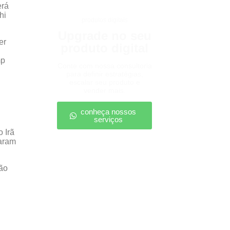
erá
hi
produtos digitais
Upgrade no seu
er
produto digital
mp
Conte com nossa consultoria
para definir estratégias,
escalar seu produto e
vender mais.
conheça nossos
serviços
 Irã
caram
são