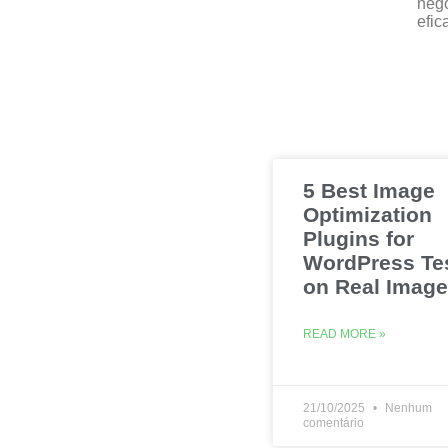
nego
efic
5 Best Image
Optimization
Plugins for
WordPress Te
on Real Imag
READ MORE »
21/10/2025
Nenhum
comentário