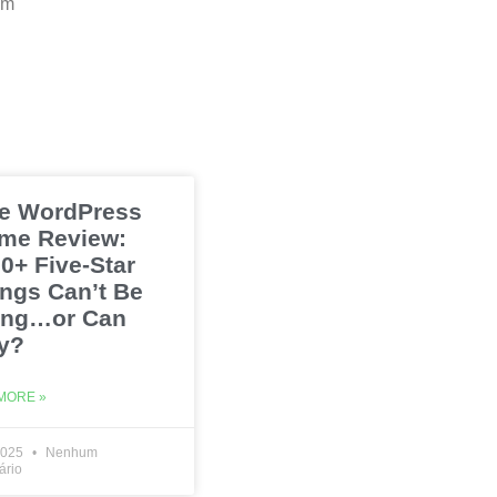
em
e WordPress
me Review:
0+ Five-Star
ings Can’t Be
ng…or Can
y?
MORE »
2025
Nenhum
ário