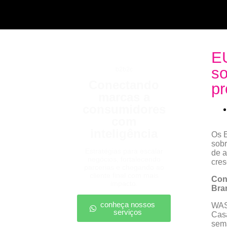
EU
so
b2b2c
Conectando
p
marcas a
consumidores
com
inteligência
Os E
sobr
Estratégias para escalar
de a
negócios, fortalecendo
cres
parcerias e chegando ao
cliente final com mais
Con
impacto.
Bra
conheça nossos
WASH
serviços
Casa
sema