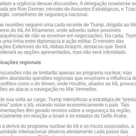
altam a urgência dessas discussões. A delegação israelense s
rada por Ron Dermer, ministro de Assuntos Estratégicos, e Tzac
gbi, conselheiro de segurança nacional.
s reuniões seguem uma carta recente de Trump, dirigida ao líd
emo do Irã, Ali Khamenei, onde advertiu sobre possíveis
equências de não se envolver em negociações. Na carta, Tru
a uma linha entre diplomacia e ação militar. O ministro das
ções Exteriores do Irã, Abbas Araqchi, destacou que Teerã
iderará as opções apresentadas, mas não será intimidado.
licações regionais
iscussões não se limitarão apenas ao programa nuclear, mas
ém abordarão questões regionais que envolvem a influência do
onflitos como o do Iémen, onde Houthis, aliados ao Irã, provo
ões ao atacar a navegação no Mar Vermelho.
e sua volta ao cargo, Trump intensificou a estratégia de “pres
ma” sobre o Irã, visando isolar economicamente o país. Tais
mentações têm gerado receios sobre a segurança da região,
cialmente em relação a Israel e os estados do Golfo Árabe.
a deriva do programa nuclear do Irã e os riscos associados, a
nidade internacional observa atentamente cada passo das