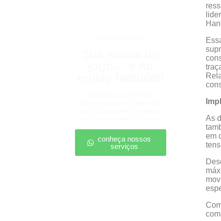
ress
lide
Hane
patrocínio esportivo
Essa
supr
Sua marca no
cons
jogo… e no
traç
replay também!
Rela
cons
Apareça nos melhores
Imp
lances, entre no radar da
torcida e ganhe destaque
As d
até na resenha pós-jogo.
tamb
em c
conheça nossos
tens
serviços
Desd
máxi
movi
espe
Com 
comu