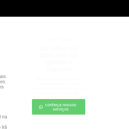
games e eSports
De olho no
mercado de
games e
eSports
ais
Descubra onde estão as
ões
oportunidades e como
es
posicionar sua marca nesse
universo em expansão.
conheça nossos
serviços
l na
 Irã