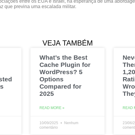
ciações entre os EUA e Israel, na esperança de uma abordag
az que previna uma escalada militar.
VEJA TAMBÉM
What’s the Best
Nev
Cache Plugin for
The
WordPress? 5
1,20
sted
Options
Rat
es
Compared for
Wro
2025
The
READ MORE »
READ 
10/09/2025
Nenhum
23/06/
comentário
coment