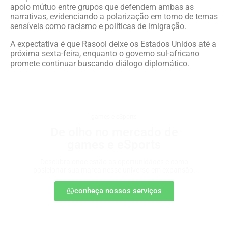
apoio mútuo entre grupos que defendem ambas as
narrativas, evidenciando a polarização em torno de temas
sensíveis como racismo e políticas de imigração.
A expectativa é que Rasool deixe os Estados Unidos até a
próxima sexta-feira, enquanto o governo sul-africano
promete continuar buscando diálogo diplomático.
games e eSports
De olho no mercado de
games e eSports
Descubra onde estão as oportunidades e como
posicionar sua marca nesse universo em expansão.
conheça nossos serviços