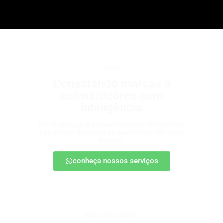
b2b2c
Conectando marcas a
consumidores com
inteligência
Estratégias para escalar negócios, fortalecendo
parcerias e chegando ao cliente final com mais
impacto.
conheça nossos serviços
patrocínio esportivo