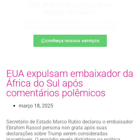
Sua marca no jogo… e no
replay também!
Apareça nos melhores lances, entre no radar da
torcida e ganhe destaque até na resenha pós-jogo.
conheça nossos serviços
EUA expulsam embaixador da
África do Sul após
comentários polêmicos
março 18, 2025
Secretário de Estado Marco Rubio declarou o embaixador
Ebrahim Rasool persona non grata após suas
declarações sobre Trump serem consideradas
inaceitáveis. O episódio revela distúrbios na política