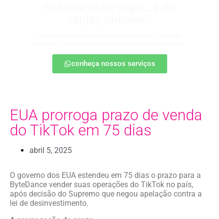
Sua marca no jogo… e no
replay também!
Apareça nos melhores lances, entre no radar da
torcida e ganhe destaque até na resenha pós-jogo.
conheça nossos serviços
EUA prorroga prazo de venda
do TikTok em 75 dias
abril 5, 2025
O governo dos EUA estendeu em 75 dias o prazo para a
ByteDance vender suas operações do TikTok no país,
após decisão do Supremo que negou apelação contra a
lei de desinvestimento.