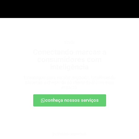
b2b2c
Conectando marcas a
consumidores com
inteligência
Estratégias para escalar negócios, fortalecendo
parcerias e chegando ao cliente final com mais
impacto.
conheça nossos serviços
patrocínio esportivo