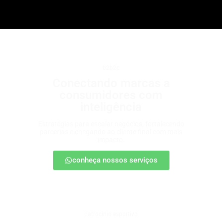
b2b2c
Conectando marcas a
consumidores com
inteligência
Estratégias para escalar negócios, fortalecendo
parcerias e chegando ao cliente final com mais
impacto.
conheça nossos serviços
patrocínio esportivo