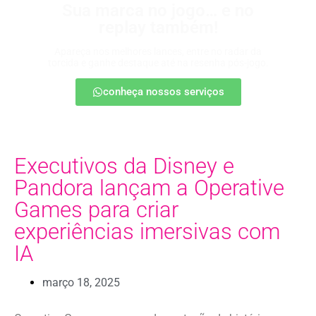
Sua marca no jogo… e no
replay também!
Apareça nos melhores lances, entre no radar da
torcida e ganhe destaque até na resenha pós-jogo.
conheça nossos serviços
Executivos da Disney e
Pandora lançam a Operative
Games para criar
experiências imersivas com
IA
março 18, 2025