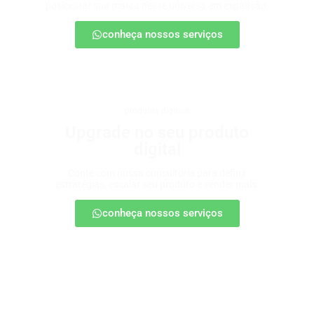
posicionar sua marca nesse universo em expansão.
conheça nossos serviços
produtos digitais
Upgrade no seu produto
digital
Conte com nossa consultoria para definir
estratégias, escalar seu produto e vender mais.
conheça nossos serviços