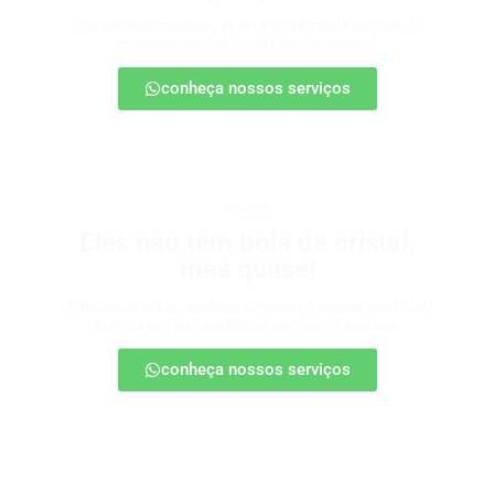
Conteúdos criativos, virais e no ritmo da torcida. É
engajamento na certa (sem retranca)!
conheça nossos serviços
tipsters
Eles não têm bola de cristal,
mas quase!
Palpites afiados, análises certeiras e aquela ajudinha
marota pra sua audiência confiar… e apostar.
conheça nossos serviços