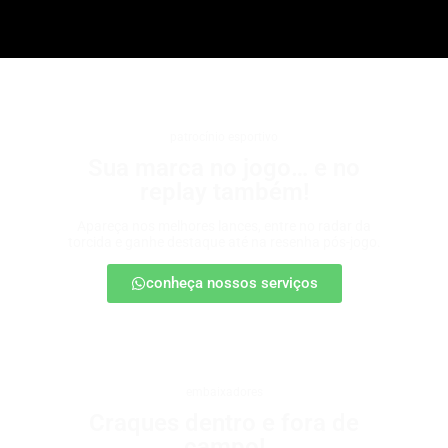
patrocínio esportivo
Sua marca no jogo… e no
replay também!
Apareça nos melhores lances, entre no radar da
torcida e ganhe destaque até na resenha pós-jogo.
conheça nossos serviços
embaixadores
Craques dentro e fora de
campo!