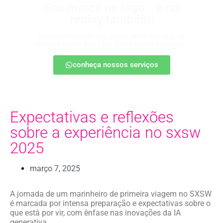
Sua marca no jogo… e no
replay também!
Apareça nos melhores lances, entre no radar da
torcida e ganhe destaque até na resenha pós-jogo.
conheça nossos serviços
Expectativas e reflexões
sobre a experiência no sxsw
2025
março 7, 2025
A jornada de um marinheiro de primeira viagem no SXSW
é marcada por intensa preparação e expectativas sobre o
que está por vir, com ênfase nas inovações da IA
generativa.