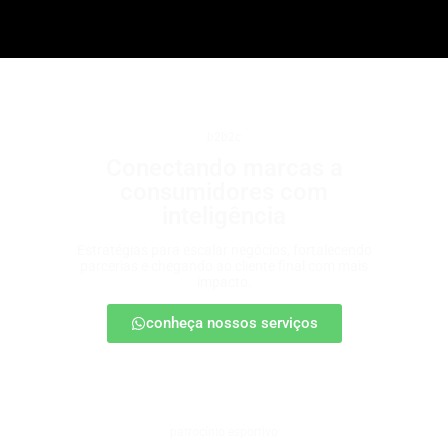
b2b2c
Conectando marcas a
consumidores com
inteligência
Estratégias para escalar negócios, fortalecendo
parcerias e chegando ao cliente final com mais
impacto.
conheça nossos serviços
patrocínio esportivo