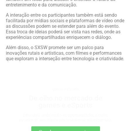
entretenimento e da comunicação.
A interação entre os participantes também está sendo
facilitada por mídias sociais e plataformas de vídeo onde
as discussões podem se estender para além do evento.
Essa troca de ideias poderá ser vista nas redes, onde as
experiências compartilhadas enriquecem o diálogo.
Além disso, o SXSW promete ser um palco para
inovações rutais e artísticas, com filmes e performances
que exploram a interseção entre tecnologia e criatividade.
games e eSports
De olho no mercado de
games e eSports
Descubra onde estão as oportunidades e como
posicionar sua marca nesse universo em expansão.