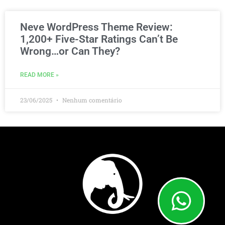
Neve WordPress Theme Review:
1,200+ Five-Star Ratings Can’t Be
Wrong…or Can They?
READ MORE »
23/06/2025
Nenhum comentário